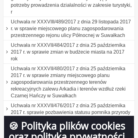
potrzeby prowadzenia działalności w zakresie turystyki,
r
Uchwała nr XXXVIII/489/2017 z dnia 29 listopada 2017
r. w sprawie miejscowego planu zagospodarowania
przestrzennego rejonu ulicy Północnej w Suwałkach
Uchwała nr XXXVII/484/2017 z dnia 25 października
2017 r. w sprawie zmian w budżecie miasta na 2017
rok
Uchwała nr XXXVII/480/2017 z dnia 25 października
2017 r. w sprawie zmiany miejscowego planu
zagospodarowania przestrzennego terenów
rekreacyjnych zalewu Arkadia i terenów wzdłuż rzeki
Czarnej Hańczy w Suwałkach
Uchwała nr XXXVII/476/2017 z dnia 25 października
2017 r. sprawie pozbawienia statusu pomnika przyrody
🍪 Polityka plików cookies
Uchwała nr XXXVII/474/2017 z dnia 25 października
2017 r. w sprawie szczegółowego sposobu i zakresu
oraz polityka prywatności
świadczenia usług w zakresie odbierania odpadów