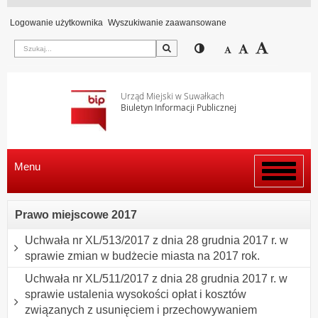
Logowanie użytkownika
Wyszukiwanie zaawansowane
Szukaj
Przełącz pomiędzy wi
Zmniejsz czcion
Domyślny rozm
Zwiększ c
Urząd Miejski w Suwałkach
Biuletyn Informacji Publicznej
Menu
Włącz
menu
Prawo miejscowe 2017
Uchwała nr XL/513/2017 z dnia 28 grudnia 2017 r. w
sprawie zmian w budżecie miasta na 2017 rok.
Uchwała nr XL/511/2017 z dnia 28 grudnia 2017 r. w
sprawie ustalenia wysokości opłat i kosztów
związanych z usunięciem i przechowywaniem