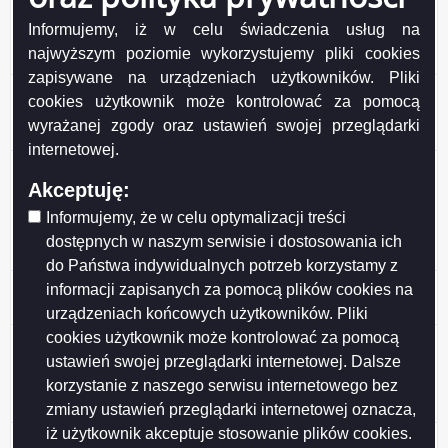
komunalnych od właścicieli nieruchomości i
Informujemy, iż w celu świadczenia usług na
zagospodarowania tych odpadów w zamian za
najwyższym poziomie wykorzystujemy pliki cookies
uiszczoną przez właści
zapisywane na urządzeniach użytkowników. Pliki
Uchwała nr XXXVII/473/2017 z dnia 25 października
cookies użytkownik może kontrolować za pomocą
2017 r. w sprawie przyjęcia Regulaminu utrzymania
wyrażanej zgody oraz ustawień swojej przeglądarki
czystości i porządku na terenie miasta Suwałk
internetowej.
Uchwała nr XXXVII/457/2017 z dnia 25 października
Akceptuję:
2017 r. w sprawie zmiany uchwały w sprawie ustalenia
opłat za świadczenia udzielane przez przedszkola
Informujemy, że w celu optymalizacji treści
publiczne prowadzone przez Miasto Suwałki dla dzieci
dostępnych w naszym serwisie i dostosowania ich
w wieku do lat 5
do Państwa indywidualnych potrzeb korzystamy z
Uchwała nr XXXVI/453/2017 z dnia 25 września 2017
informacji zapisanych za pomocą plików cookies na
r. w sprawie zmian w budżecie miasta na 2017 rok
urządzeniach końcowych użytkowników. Pliki
cookies użytkownik może kontrolować za pomocą
Uchwała nr XXXVI/452/2017 z dnia 25 września 2017
ustawień swojej przeglądarki internetowej. Dalsze
r. w sprawie miejscowego planu zagospodarowania
przestrzennego północnej części rejonu ulicy
korzystanie z naszego serwisu internetowego bez
Sportowej w Suwałkach
zmiany ustawień przeglądarki internetowej oznacza,
iż użytkownik akceptuje stosowanie plików cookies.
Uchwała nr XXXVI/451/2017 z dnia 25 września 2017