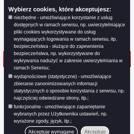
r. w sprawie miejscowego planu zagospodarowania
Wybierz cookies, które akceptujesz:
przestrzennego ograniczonego ulicami: T. Kościuszki,
Wigierską, T. Noniewicza oraz rzeką Czarną Hańczą w
niezbędne - umożliwiające korzystanie z usług
Suwałkach
dostępnych w ramach serwisu, np. uwierzytelniające
pliki cookies wykorzystywane do usług
Uchwała nr XXXVI/450/2017 z dnia 25 września 2017
wymagających logowania w ramach serwisu, itp.
r. w sprawie miejscowego planu zagospodarowania
przestrzennego rejonu Osiedla Północ I w Suwałkach
bezpieczeństwa - służące do zapewnienia
bezpieczeństwa, np. wykorzystywane do
Uchwała nr XXXVI447/2017 z dnia 2017 r. w sprawie
wykrywania nadużyć w zakresie uwierzytelniania w
zaliczenia dróg do kategorii dróg powiatowych
ramach Serwisu;
Uchwała nr XXXVI/446/2017 z dnia 25 września 2017
wydajnościowe (statystyczne) - umożliwiające
r. w sprawie zaliczenia dróg wewnętrznych do kategorii
zbieranie zanonimizowanych informacji
dróg gminnych
statystycznych o sposobie korzystania z serwisu, np.
Uchwała nr XXXVI/445/2017 z dnia 25 wrzesnia 2017
najczęściej odwiedzane strony, itp.;
r. w sprawie wymagań jakie powinien spełniać
funkcjonalne - umożliwiające zapamiętanie
przedsiębiorca ubiegający się o uzyskanie zezwolenia
wybranych przez Użytkownika ustawień, np.
w zakresie prowadzenia grzebowisk i spalarni zwłok
zwierzęcych i ich części na terenie Suwałk
wyrażone zgody, język, itp.;
Uchwała nr XXXV/433/2017 z dnia 26 lipca 2017 r. w
Akceptuję wymagane
Akceptuję