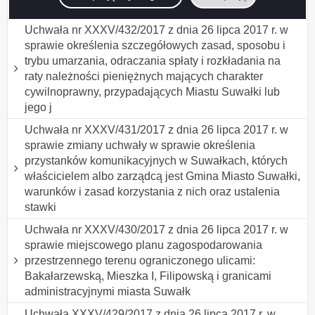
sprawie zmian w budżecie miasta na 2017 rok
Uchwała nr XXXV/432/2017 z dnia 26 lipca 2017 r. w
sprawie określenia szczegółowych zasad, sposobu i
trybu umarzania, odraczania spłaty i rozkładania na
raty należności pieniężnych mających charakter
cywilnoprawny, przypadających Miastu Suwałki lub
jego j
Uchwała nr XXXV/431/2017 z dnia 26 lipca 2017 r. w
sprawie zmiany uchwały w sprawie określenia
przystanków komunikacyjnych w Suwałkach, których
właścicielem albo zarządcą jest Gmina Miasto Suwałki,
warunków i zasad korzystania z nich oraz ustalenia
stawki
Uchwała nr XXXV/430/2017 z dnia 26 lipca 2017 r. w
sprawie miejscowego planu zagospodarowania
przestrzennego terenu ograniczonego ulicami:
Bakałarzewską, Mieszka I, Filipowską i granicami
administracyjnymi miasta Suwałk
Uchwała XXXV/429/2017 z dnia 26 lipca 2017 r. w