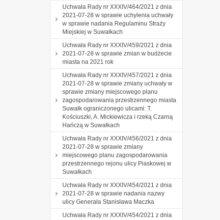
Uchwała Rady nr XXXIV/464/2021 z dnia
2021-07-28 w sprawie uchylenia uchwały
w sprawie nadania Regulaminu Straży
Miejskiej w Suwałkach
Uchwała Rady nr XXXIV/459/2021 z dnia
2021-07-28 w sprawie zmian w budżecie
miasta na 2021 rok
Uchwała Rady nr XXXIV/457/2021 z dnia
2021-07-28 w sprawie zmiany uchwały w
sprawie zmiany miejscowego planu
zagospodarowania przestrzennego miasta
Suwałk ograniczonego ulicami: T.
Kościuszki, A. Mickiewicza i rzeką Czarną
Hańczą w Suwałkach
Uchwała Rady nr XXXIV/456/2021 z dnia
2021-07-28 w sprawie zmiany
miejscowego planu zagospodarowania
przestrzennego rejonu ulicy Piaskowej w
Suwałkach
Uchwała Rady nr XXXIV/454/2021 z dnia
2021-07-28 w sprawie nadania nazwy
ulicy Generała Stanisława Maczka
Uchwała Rady nr XXXIV/454/2021 z dnia