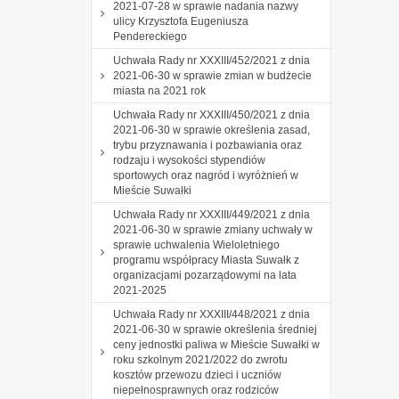
2021-07-28 w sprawie nadania nazwy
ulicy Krzysztofa Eugeniusza
Pendereckiego
Uchwała Rady nr XXXIII/452/2021 z dnia
2021-06-30 w sprawie zmian w budżecie
miasta na 2021 rok
Uchwała Rady nr XXXIII/450/2021 z dnia
2021-06-30 w sprawie określenia zasad,
trybu przyznawania i pozbawiania oraz
rodzaju i wysokości stypendiów
sportowych oraz nagród i wyróżnień w
Mieście Suwałki
Uchwała Rady nr XXXIII/449/2021 z dnia
2021-06-30 w sprawie zmiany uchwały w
sprawie uchwalenia Wieloletniego
programu współpracy Miasta Suwałk z
organizacjami pozarządowymi na lata
2021-2025
Uchwała Rady nr XXXIII/448/2021 z dnia
2021-06-30 w sprawie określenia średniej
ceny jednostki paliwa w Mieście Suwałki w
roku szkolnym 2021/2022 do zwrotu
kosztów przewozu dzieci i uczniów
niepełnosprawnych oraz rodziców