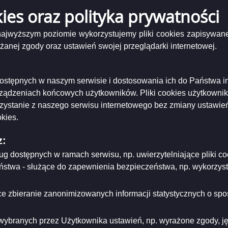
kies oraz polityka prywatności
XXXIX/509/2021
Uchwała Rady Nr XXXIX/509/2021 z dnia 22 grudnia 2021 r.
 najwyższym poziomie wykorzystujemy pliki cookies zapisywane
nej zgody oraz ustawień swojej przeglądarki internetowej.
Podgląd
hwała XXXIX_509_2021
( 548.46 KB )
załącznika
XXXIX_509_2021 w sprawie określenia przystanków komunikacyjnych w Suwałkach, których 
 i zasad korzystania z tych przystanków.
Uchwała
i dostępnych w naszym serwisie i dostosowania ich do Państwa i
XXXIX_509_2021
rządzeniach końcowych użytkowników. Pliki cookies użytkowni
niający:
Urząd Miejski w Suwałkach
rzystanie z naszego serwisu internetowego bez zmiany ustawień
ający/odpowiadający:
Elżbieta Polańska - Kierownik Biura Rady Miejskiej
tworzenia:
2021-12-22
kies.
dzający:
Elżbieta Polańska
dyfikacji:
2024-10-07
z:
ował:
Elżbieta Polańska
likacji:
2021-12-27
ług dostępnych w ramach serwisu, np. uwierzytelniające pliki
eństwa - służące do zapewnienia bezpieczeństwa, np. wykorzy
ria strony
e zbieranie zanonimizowanych informacji statystycznych o spos
wybranych przez Użytkownika ustawień, np. wyrażone zgody, języ