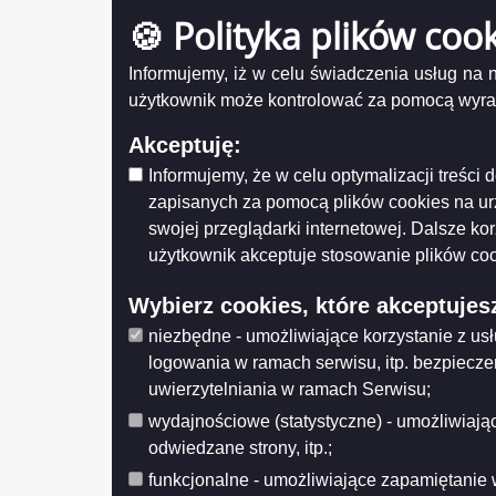
Obwieszczenie Rady z dnia 2021-12-22
🍪 Polityka plików coo
Numer
Uchwała Rady Nr XXXIX/509/2021 z dnia
Tytuł
2021-12-22
Informujemy, iż w celu świadczenia usług na
Uchwała Rady Nr XXXIX/507/2021 z dnia
użytkownik może kontrolować za pomocą wyraża
2021-12-22
Uc
Uchwała Rady Nr XXXIX/513/2021 z dnia
Akceptuję:
Uchwała 
2021-12-22
warunków
Informujemy, że w celu optymalizacji treśc
Uchwała Rady Nr XXXIX/516/2021 z dnia
zapisanych za pomocą plików cookies na u
2021-12-22
Udostęp
swojej przeglądarki internetowej. Dalsze ko
Wytwarz
Uchwała Rady Nr XXXIX/506/2021 z dnia
Data wy
użytkownik akceptuje stosowanie plików coo
2021-12-22
Wprowa
Uchwała Rady Nr XXXIX/505/2021 z dnia
Data mo
Wybierz cookies, które akceptujes
2021-12-22
Opublik
Data pub
Uchwała Rady Nr XXXVIII/494/2021 z dnia
niezbędne - umożliwiające korzystanie z us
2021-11-24
logowania w ramach serwisu, itp. bezpiecz
Histo
Uchwała Rady Nr XXXVIII/503/2021 z dnia
uwierzytelniania w ramach Serwisu;
2021-11-24
wydajnościowe (statystyczne) - umożliwiając
Uchwała Rady Nr XXXVIII/502/2021 z dnia
odwiedzane strony, itp.;
2021-11-24
funkcjonalne - umożliwiające zapamiętanie 
Uchwała Rady Nr XXXVIII/501/2021 z dnia