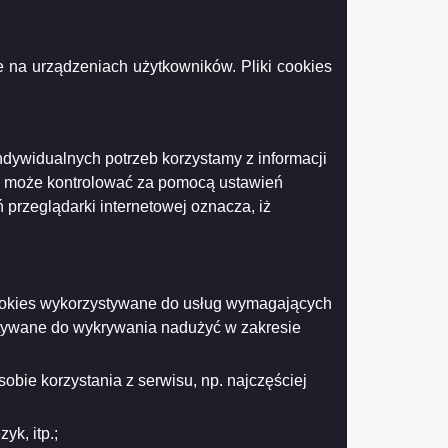
 na urządzeniach użytkowników. Pliki cookies
właścicielem albo zarządcą jest Gmina Miasto Suwałki oraz
ndywidualnych potrzeb korzystamy z informacji
k może kontrolować za pomocą ustawień
 przeglądarki internetowej oznacza, iż
Drukuj
Drukuj do PDF
 cookies wykorzystywane do usług wymagających
stywane do wykrywania nadużyć w zakresie
obie korzystania z serwisu, np. najczęściej
k, itp.;