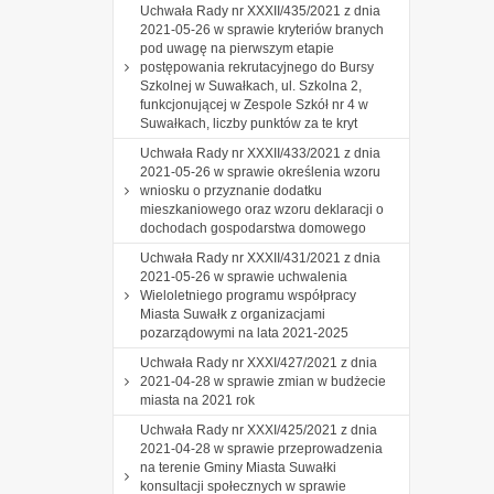
Uchwała Rady nr XXXII/435/2021 z dnia
2021-05-26 w sprawie kryteriów branych
pod uwagę na pierwszym etapie
postępowania rekrutacyjnego do Bursy
Szkolnej w Suwałkach, ul. Szkolna 2,
funkcjonującej w Zespole Szkół nr 4 w
Suwałkach, liczby punktów za te kryt
Uchwała Rady nr XXXII/433/2021 z dnia
2021-05-26 w sprawie określenia wzoru
wniosku o przyznanie dodatku
mieszkaniowego oraz wzoru deklaracji o
dochodach gospodarstwa domowego
Uchwała Rady nr XXXII/431/2021 z dnia
2021-05-26 w sprawie uchwalenia
Wieloletniego programu współpracy
Miasta Suwałk z organizacjami
pozarządowymi na lata 2021-2025
Uchwała Rady nr XXXI/427/2021 z dnia
2021-04-28 w sprawie zmian w budżecie
miasta na 2021 rok
Uchwała Rady nr XXXI/425/2021 z dnia
2021-04-28 w sprawie przeprowadzenia
na terenie Gminy Miasta Suwałki
konsultacji społecznych w sprawie