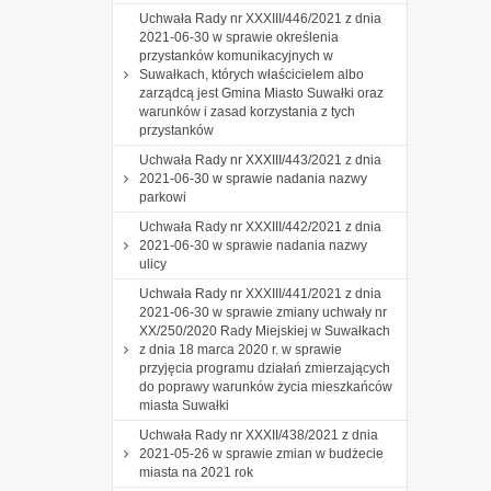
Uchwała Rady nr XXXIII/446/2021 z dnia
2021-06-30 w sprawie określenia
przystanków komunikacyjnych w
Suwałkach, których właścicielem albo
zarządcą jest Gmina Miasto Suwałki oraz
warunków i zasad korzystania z tych
przystanków
Uchwała Rady nr XXXIII/443/2021 z dnia
2021-06-30 w sprawie nadania nazwy
parkowi
Uchwała Rady nr XXXIII/442/2021 z dnia
2021-06-30 w sprawie nadania nazwy
ulicy
Uchwała Rady nr XXXIII/441/2021 z dnia
2021-06-30 w sprawie zmiany uchwały nr
XX/250/2020 Rady Miejskiej w Suwałkach
z dnia 18 marca 2020 r. w sprawie
przyjęcia programu działań zmierzających
do poprawy warunków życia mieszkańców
miasta Suwałki
Uchwała Rady nr XXXII/438/2021 z dnia
2021-05-26 w sprawie zmian w budżecie
miasta na 2021 rok