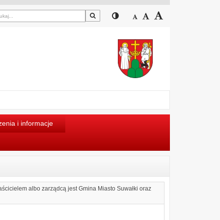
Szukaj
Przełącz pomiędzy widokiem
Zmniejsz czcionkę
Domyślny rozmiar cz
Zwiększ czcion
enia i informacje
ścicielem albo zarządcą jest Gmina Miasto Suwałki oraz