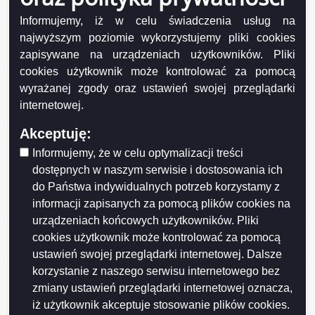
Miasta Suwałk z organizacjami pozarządowymi oraz
Informujemy, iż w celu świadczenia usług na
podmiotami, o których mowa w art. 3 ust. 3 ustawy z
najwyższym poziomie wykorzystujemy pliki cookies
dnia 24 kwietnia 2003 r. o działalności pożytku
zapisywane na urządzeniach użytkowników. Pliki
publiczne
cookies użytkownik może kontrolować za pomocą
Uchwała Rady nr L/618/2018 z dnia 2018-08-29 w
wyrażanej zgody oraz ustawień swojej przeglądarki
sprawie w sprawie zmian w budżecie miasta na 2018
internetowej.
rok
Akceptuję:
Uchwała Rady nr L/617/2018 z dnia 2018-08-29 w
sprawie w sprawie utworzenia w Gminie Mieście
Informujemy, że w celu optymalizacji treści
Suwałki odrębnych obwodów głosowania w wyborach
dostępnych w naszym serwisie i dostosowania ich
do rad gmin, rad powiatów, sejmików województw i rad
do Państwa indywidualnych potrzeb korzystamy z
dzielnic m.st. Warszawy oraz wyborów wójtów,
informacji zapisanych za pomocą plików cookies na
burmistrzów, pre
urządzeniach końcowych użytkowników. Pliki
Uchwała nr XLVIII/615/2018 z dnia 25 lipca 2018 r. w
cookies użytkownik może kontrolować za pomocą
sprawie zmian w budżecie miasta na 2018 rok
ustawień swojej przeglądarki internetowej. Dalsze
korzystanie z naszego serwisu internetowego bez
Uchwała nr XLVIII/612/2018 z dnia 25 lipca 2018 r. w
sprawie miejscowego planu zagospodarowania
zmiany ustawień przeglądarki internetowej oznacza,
przestrzennego terenu graniczącego z cmentarzem
iż użytkownik akceptuje stosowanie plików cookies.