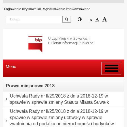
Logowanie użytkownika
Wyszukiwanie zaawansowane
Szukaj
Przełącz pomiędzy wi
Zmniejsz czcion
Domyślny rozm
Zwiększ c
Urząd Miejski w Suwałkach
Biuletyn Informacji Publicznej
Menu
Włącz
menu
Prawo miejscowe 2018
Uchwała Rady nr II/29/2018 z dnia 2018-12-19 w
sprawie w sprawie zmiany Statutu Miasta Suwałk
Uchwała Rady nr II/25/2018 z dnia 2018-12-19 w
sprawie w sprawie zmiany uchwały w sprawie
zwolnienia od podatku od nieruchomości budynków