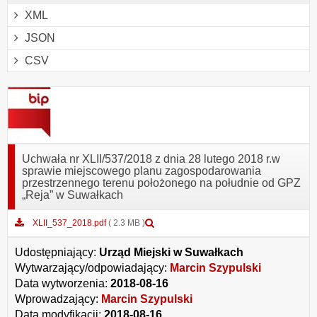
XML
JSON
CSV
Uchwała nr XLII/537/2018 z dnia 28 lutego 2018 r.w
sprawie miejscowego planu zagospodarowania
przestrzennego terenu położonego na południe od GPZ
„Reja” w Suwałkach
Podgląd
XLII_537_2018.pdf
( 2.3 MB )
załącznika
XLII_537_2018.pdf
Udostępniający:
Urząd Miejski w Suwałkach
Wytwarzający/odpowiadający:
Marcin Szypulski
Data wytworzenia:
2018-08-16
Wprowadzający:
Marcin Szypulski
Data modyfikacji:
2018-08-16