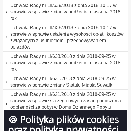
Uchwała Rady nr LII/639/2018 z dnia 2018-10-17 w
sprawie w sprawie zmian w budżecie miasta na 2018
rok
Uchwała Rady nr LII/638/2018 z dnia 2018-10-17 w
sprawie w sprawie ustalenia wysokości opłat i kosztów
związanych z usunięciem i przechowywaniem
pojazdów
Uchwała Rady nr LI/633/2018 z dnia 2018-09-25 w
sprawie w sprawie zmian w budżecie miasta na 2018
rok
Uchwała Rady nr LI/631/2018 z dnia 2018-09-25 w
sprawie w sprawie zmiany Statutu Miasta Suwałk
Uchwała Rady nr LI/621/2018 z dnia 2018-09-25 w
sprawie w sprawie szczegółowych zasad ponoszenia
odpłatności za pobyt w Domu Dziennego Pobytu
„Kalinka
🍪 Polityka plików cookies
Uchwała Rady nr LI/620/2018 z dnia 2018-09-25 w
oraz polityka prywatności
sprawie w sprawie uchwalenia Programu współpracy