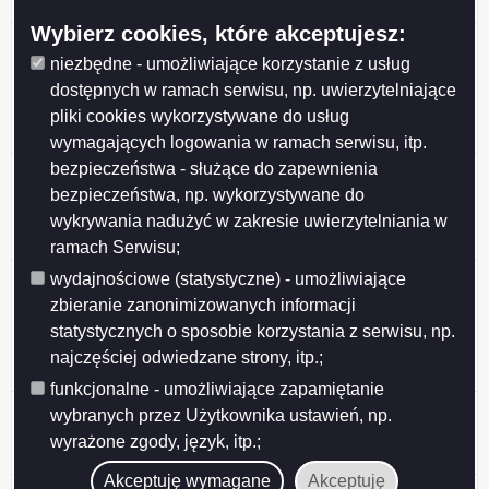
komunalnym w Suwałkach
Wybierz cookies, które akceptujesz:
Uchwała nr XLVIII/611/2018 z dnia 25 lipca 2018 r. w
sprawie miejscowego planu zagospodarowania
niezbędne - umożliwiające korzystanie z usług
przestrzennego ograniczonego ulicami: 24 Sierpnia,
dostępnych w ramach serwisu, np. uwierzytelniające
Zarzecze i Bakałarzewską oraz rzeką Czarną Hańczą
pliki cookies wykorzystywane do usług
w Suwałkach
wymagających logowania w ramach serwisu, itp.
bezpieczeństwa - służące do zapewnienia
Uchwała nr XLVIII/610/2018 z dnia 25 lipca 2018 r. w
sprawie miejscowego planu zagospodarowania
bezpieczeństwa, np. wykorzystywane do
przestrzennego rejonu południowej części ulicy
wykrywania nadużyć w zakresie uwierzytelniania w
Stanisława Staszica w Suwałkach
ramach Serwisu;
Uchwała nr XLVIII/608/2018 z dnia 25 lipca 2018 r. w
wydajnościowe (statystyczne) - umożliwiające
sprawie ustalenia strefy płatnego parkowania oraz
zbieranie zanonimizowanych informacji
wysokości stawek opłat za postój pojazdów
statystycznych o sposobie korzystania z serwisu, np.
samochodowych na drogach publicznych w strefie i
najczęściej odwiedzane strony, itp.;
sposobu ich pobierania
funkcjonalne - umożliwiające zapamiętanie
Uchwała nr XLVIII/606/2018 z dnia 25 lipca 2018 r. w
wybranych przez Użytkownika ustawień, np.
sprawie projektu regulaminu dostarczania wody i
wyrażone zgody, język, itp.;
odprowadzania ścieków
Akceptuję wymagane
Akceptuję