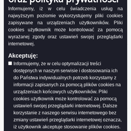
uchwały w sprawie zwolnień od podatku od
Informujemy, iż w celu świadczenia usług na
nieruchomości
najwyższym poziomie wykorzystujemy pliki cookies
Uchwała nr XLII/464/2013 Rady Miejskiej w Suwałkach
zapisywane na urządzeniach użytkowników. Pliki
z dnia 27 listopada 2013r. w sprawie miejscowego
cookies użytkownik może kontrolować za pomocą
planu zagospodarowania przestrzennego terenów
wyrażanej zgody oraz ustawień swojej przeglądarki
mieszkaniowych Krzywólka w Suwałkach
internetowej.
Uchwała nr XLII/463/2013 Rady Miejskiej w Suwałkach
Akceptuję:
z dnia 27 listopada 2013r. w sprawie upoważnienia
Dyrektora i Zastępcy Dyrektora Miejskiego Ośrodka
Informujemy, że w celu optymalizacji treści
Pomocy Społecznej w Suwałkach do załatwiania
dostępnych w naszym serwisie i dostosowania ich
indywidualnych spraw z zakresu ustalania prawa (...)
do Państwa indywidualnych potrzeb korzystamy z
Uchwała nr XLII/462/2013 Rady Miejskiej w Suwałkach
informacji zapisanych za pomocą plików cookies na
z dnia 27 listopada 2013r. w sprawie uchwalenia
urządzeniach końcowych użytkowników. Pliki
Statutu Miejskiego Ośrodka Pomocy Społecznej w
cookies użytkownik może kontrolować za pomocą
Suwałkach
ustawień swojej przeglądarki internetowej. Dalsze
korzystanie z naszego serwisu internetowego bez
Uchwała nr XLII/461/2013 Rady Miejskiej w Suwałkach
z dnia 27 listopada 2013r. w sprawie ustalenia rozkładu
zmiany ustawień przeglądarki internetowej oznacza,
godzin pracy aptek w Mieście Suwałki w 2014 roku
iż użytkownik akceptuje stosowanie plików cookies.