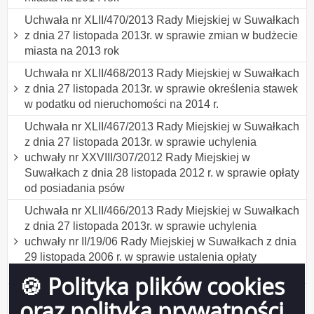
Uchwała nr XLII/470/2013 Rady Miejskiej w Suwałkach
z dnia 27 listopada 2013r. w sprawie zmian w budżecie
miasta na 2013 rok
Uchwała nr XLII/468/2013 Rady Miejskiej w Suwałkach
z dnia 27 listopada 2013r. w sprawie określenia stawek
w podatku od nieruchomości na 2014 r.
Uchwała nr XLII/467/2013 Rady Miejskiej w Suwałkach
z dnia 27 listopada 2013r. w sprawie uchylenia
uchwały nr XXVIII/307/2012 Rady Miejskiej w
Suwałkach z dnia 28 listopada 2012 r. w sprawie opłaty
od posiadania psów
Uchwała nr XLII/466/2013 Rady Miejskiej w Suwałkach
z dnia 27 listopada 2013r. w sprawie uchylenia
uchwały nr II/19/06 Rady Miejskiej w Suwałkach z dnia
29 listopada 2006 r. w sprawie ustalenia opłaty
miejscowej na 2007 rok
🍪 Polityka plików cookies
Uchwała nr XLII/465/2013 Rady Miejskiej w Suwałkach
oraz polityka prywatności
z dnia 27 listopada 2013r. w sprawie uchylenia