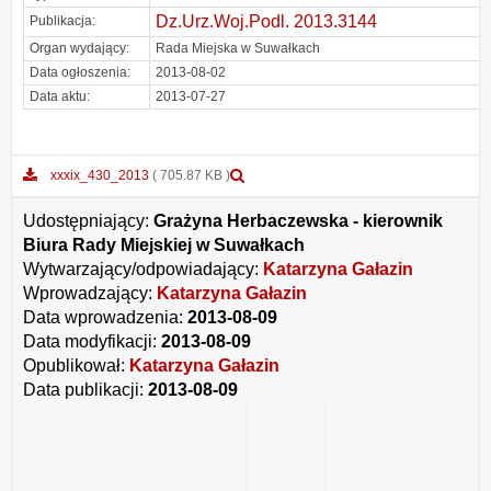
Dz.Urz.Woj.Podl. 2013.3144
Publikacja:
Organ wydający:
Rada Miejska w Suwałkach
Data ogłoszenia:
2013-08-02
Data aktu:
2013-07-27
Podgląd
xxxix_430_2013
( 705.87 KB )
załącznika
xxxix_430_2013
Udostępniający:
Grażyna Herbaczewska - kierownik
Biura Rady Miejskiej w Suwałkach
Wytwarzający/odpowiadający:
Katarzyna Gałazin
Wprowadzający:
Katarzyna Gałazin
Data wprowadzenia:
2013-08-09
Data modyfikacji:
2013-08-09
Opublikował:
Katarzyna Gałazin
Data publikacji:
2013-08-09