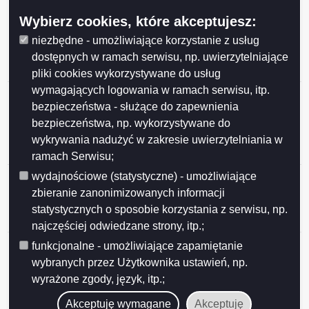
Uchwała nr XLII/457/2013 Rady Miejskiej w Suwałkach
Wybierz cookies, które akceptujesz:
z dnia 27 listopada 2013r. w sprawie określenia zasad
udzielania dotacji na prace konserwatorskie,
niezbędne - umożliwiające korzystanie z usług
restauratorskie i roboty budowlane przy zabytkach
dostępnych w ramach serwisu, np. uwierzytelniające
wpisanych do rejestru zabytków i objętych ochroną(..)
pliki cookies wykorzystywane do usług
wymagających logowania w ramach serwisu, itp.
Uchwała nr XLII/453/2013 Rady Miejskiej w Suwałkach
bezpieczeństwa - służące do zapewnienia
z dnia 27 listopada 2013r. w sprawie zmiany uchwały
nr XI/91/2011 Rady Miejskiej w Suwałkach z dnia 21
bezpieczeństwa, np. wykorzystywane do
czerwca 2011 r. w sprawie zasad wynajmowania lokali
wykrywania nadużyć w zakresie uwierzytelniania w
mieszkalnych wchodzących w skład (...)
ramach Serwisu;
Uchwała nr XLII/452/2013 Rady Miejskiej w Suwałkach
wydajnościowe (statystyczne) - umożliwiające
z dnia 27 listopada 2013r. w sprawie ustalenia opłat za
zbieranie zanonimizowanych informacji
świadczenia udzielane przez przedszkola publiczne
statystycznych o sposobie korzystania z serwisu, np.
prowadzone przez Miasto Suwałki
najczęściej odwiedzane strony, itp.;
Uchwała nr XLII/451/2013 Rady Miejskiej w Suwałkach
funkcjonalne - umożliwiające zapamiętanie
z dnia 27 listopada 2013r. zmieniająca uchwałę Nr
wybranych przez Użytkownika ustawień, np.
XIX/188/2012 Rady Miejskiej w Suwałkach z dnia 29
wyrażone zgody, język, itp.;
lutego 2012 r. w sprawie ustalenia planu sieci
publicznych szkół podstawowych i gimnazjów (...)
Akceptuję wymagane
Akceptuję