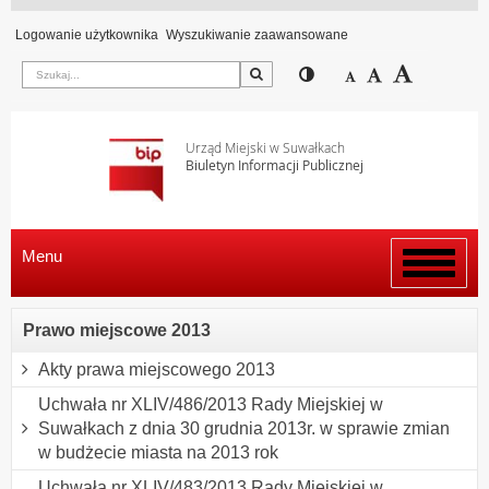
Logowanie użytkownika
Wyszukiwanie zaawansowane
Szukaj
Przełącz pomiędzy wi
Zmniejsz czcion
Domyślny rozm
Zwiększ c
Urząd Miejski w Suwałkach
Biuletyn Informacji Publicznej
Menu
Włącz
menu
Prawo miejscowe 2013
Akty prawa miejscowego 2013
Uchwała nr XLIV/486/2013 Rady Miejskiej w
Suwałkach z dnia 30 grudnia 2013r. w sprawie zmian
w budżecie miasta na 2013 rok
Uchwała nr XLIV/483/2013 Rady Miejskiej w