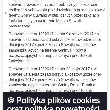
sprawie prowadzenia zadań publicznych z zakresu
realizacji wychowania przedszkolnego przez uczniów z
terenu Gminy Suwałki w publicznych przedszkolach
funkcjonujących na terenie Miasta Suwałk,
prowadzony
Porozumienie nr 19/ 2017 z dnia 9 czerwca 2017 r. w
sprawie ustalenia zasad pokrycia kosztów udzielonej
dotacji w 2017 r. przez Miasto Suwałki na uczniów
zamieszkujących na terenie Gminy Filipów a
uczęszczających do niepublicznych przedszkoli
funkcjonując
Porozumienie nr 18/ 2017 z dnia 29 maja 2017 r. w
sprawie ustalenia zasad pokrycia kosztów udzielonej
dotacji w 2017 r. przez Miasto Suwałki na uczniów
zamieszkujących na terenie Gminy Rutka Tartak a
uczęszczających do niepublicznych przedszkoli
funkcjonu
🍪 Polityka plików cookies
Porozumienie nr 17/ 2017 z dnia 15 maja 2017 r. w
oraz polityka prywatności
sprawie ustalenia zasad pokrycia kosztów udzielonej