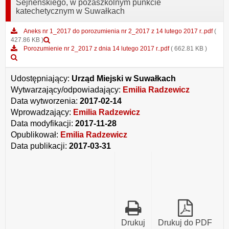
Sejneńskiego, w pozaszkolnym punkcie
katechetycznym w Suwałkach
Aneks nr 1_2017 do porozumienia nr 2_2017 z 14 lutego 2017 r..pdf
(
Podgląd
427.86 KB )
załącznika
Porozumienie nr 2_2017 z dnia 14 lutego 2017 r..pdf
( 662.81 KB )
Podgląd
Aneks
załącznika
nr
Porozumienie
1_2017
Udostępniający:
Urząd Miejski w Suwałkach
nr
do
Wytwarzający/odpowiadający:
Emilia Radzewicz
2_2017
porozumienia
Data wytworzenia:
z
nr
2017-02-14
dnia
2_2017
Wprowadzający:
Emilia Radzewicz
14
z
Data modyfikacji:
2017-11-28
lutego
14
Opublikował:
Emilia Radzewicz
2017
lutego
r..pdf
2017
Data publikacji:
2017-03-31
r..pdf
Drukuj
Drukuj do PDF