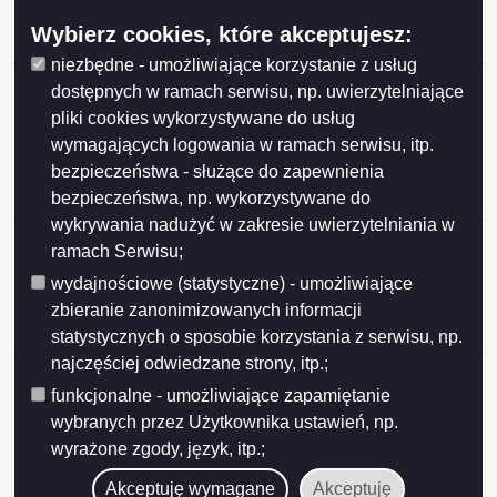
uczęszczających do niepublicznych przedszkoli
Wybierz cookies, które akceptujesz:
funkcjonu
niezbędne - umożliwiające korzystanie z usług
Porozumienie nr 10/ 2017 z dnia 29 marca 2017 r. w
dostępnych w ramach serwisu, np. uwierzytelniające
sprawie ustalenia zasad pokrycia kosztów udzielonej
pliki cookies wykorzystywane do usług
dotacji w 2017 r. przez Miasto Suwałki na uczniów
wymagających logowania w ramach serwisu, itp.
zamieszkujących na terenie Gminy Suwałki a
bezpieczeństwa - służące do zapewnienia
uczęszczających do niepublicznych przedszkoli
bezpieczeństwa, np. wykorzystywane do
funkcjonujący
wykrywania nadużyć w zakresie uwierzytelniania w
Porozumienie nr 6/ 2017 z dnia 1 marca 2017 r. w
ramach Serwisu;
sprawie prowadzenia zadań publicznych z zakresu
wydajnościowe (statystyczne) - umożliwiające
realizacji obowiązku szkolnego przez młodzież z
zbieranie zanonimizowanych informacji
terenu Gminy Suwałki w publicznych gimnazjach
funkcjonujących na terenie Miasta Suwałk
statystycznych o sposobie korzystania z serwisu, np.
najczęściej odwiedzane strony, itp.;
Porozumienie nr 5/ 2017 z dnia 1 marca 2017 r. w
sprawie prowadzenia zadań publicznych z zakresu
funkcjonalne - umożliwiające zapamiętanie
realizacji obowiązku szkolnego przez dzieci z terenu
wybranych przez Użytkownika ustawień, np.
Gminy Suwałki w publicznych szkołach podstawowych
wyrażone zgody, język, itp.;
fukncjonujących na terenie Miasta Suwałk oraz
Akceptuję wymagane
Akceptuję
organizac