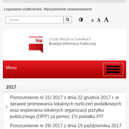
Logowanie użytkownika
Wyszukiwanie zaawansowane
Szukaj
Przełącz pomiędzy wi
Zmniejsz czcion
Domyślny rozm
Zwiększ c
Urząd Miejski w Suwałkach
Biuletyn Informacji Publicznej
Menu
Włącz
menu
2017
Porozumienie nr 31/ 2017 z dnia 22 grudnia 2017 r. w
sprawie promowania lokalnych rozliczeń podatkowych
oraz wspierania lokalnych organizacji pożytku
publicznego (OPP) za pomoc 1% podatku PIT
Porozumienie nr 26/ 2017 z dnia 19 października 2017