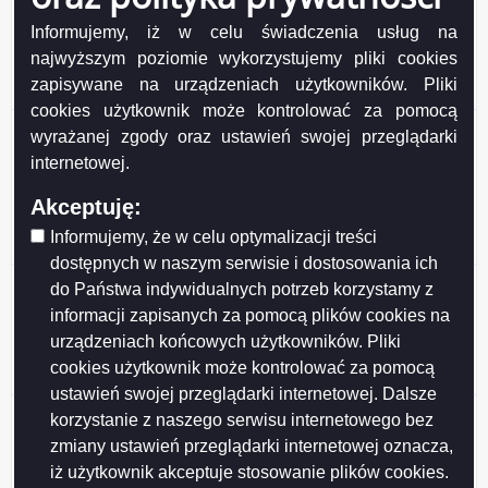
dotacji w 2017 r. przez Miasto Suwałki na uczniów
Informujemy, iż w celu świadczenia usług na
zamieszkujących na terenie Gminy Płaska a
najwyższym poziomie wykorzystujemy pliki cookies
uczęszczających do niepublicznych przedszkoli
zapisywane na urządzeniach użytkowników. Pliki
funkcjonujących
cookies użytkownik może kontrolować za pomocą
Porozumienie nr 16/ 2017 z dnia 18 kwietnia 2017 r. w
wyrażanej zgody oraz ustawień swojej przeglądarki
sprawie ustalenia zasad pokrycia kosztów udzielonej w
internetowej.
2017 r. przez Miasto Suwałki za uczniów
zamieszkujących na terenie Gminy Szypliszki, a
Akceptuję:
uczęszczających do niepublicznych przedszkoli
Informujemy, że w celu optymalizacji treści
funkcjonującyc
dostępnych w naszym serwisie i dostosowania ich
Porozumienie nr 15/ 2017 z dnia 11 kwietnia 2017 r. w
do Państwa indywidualnych potrzeb korzystamy z
sprawie prowadzenia zadania publicznego z zakresu
informacji zapisanych za pomocą plików cookies na
nauczania religii Kościoła Staroobrzędowego, dla
urządzeniach końcowych użytkowników. Pliki
ucznia(-ów) z terenu Miasta Białystok, w pozaszkolnym
cookies użytkownik może kontrolować za pomocą
punkcie katechetycznym w Suwałkach
ustawień swojej przeglądarki internetowej. Dalsze
Porozumienie nr 14/ 2017 z dnia 4 kwietnia 2017 r. w
korzystanie z naszego serwisu internetowego bez
sprawie ustalenia zasad pokrycia kosztów udzielonej
zmiany ustawień przeglądarki internetowej oznacza,
dotacji w 2017 r. przez Miasto Suwałki na uczniów
iż użytkownik akceptuje stosowanie plików cookies.
zamieszkujących na terenie Gminy Jeleniewo a