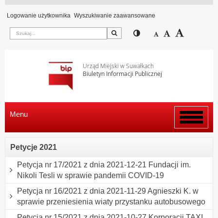
Logowanie użytkownika
Wyszukiwanie zaawansowane
Szukaj
Przełącz pomiędzy wi
Zmniejsz czcion
Domyślny rozm
Zwiększ c
Urząd Miejski w Suwałkach
Biuletyn Informacji Publicznej
Menu
Włącz
menu
Petycje 2021
Petycja nr 17/2021 z dnia 2021-12-21 Fundacji im.
Nikoli Tesli w sprawie pandemii COVID-19
Petycja nr 16/2021 z dnia 2021-11-29 Agnieszki K. w
sprawie przeniesienia wiaty przystanku autobusowego
Petycja nr 15/2021 z dnia 2021-10-27 Korporacji TAXI