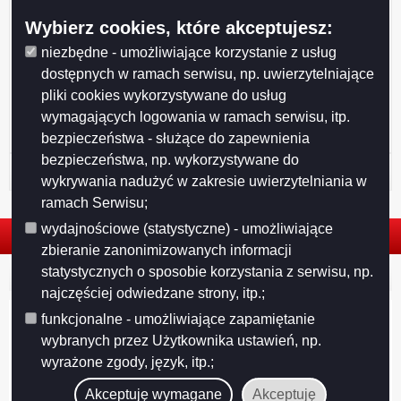
Wybierz cookies, które akceptujesz:
niezbędne - umożliwiające korzystanie z usług
Drukuj
Drukuj do PDF
dostępnych w ramach serwisu, np. uwierzytelniające
pliki cookies wykorzystywane do usług
wymagających logowania w ramach serwisu, itp.
bezpieczeństwa - służące do zapewnienia
bezpieczeństwa, np. wykorzystywane do
Historia strony
wykrywania nadużyć w zakresie uwierzytelniania w
ramach Serwisu;
wydajnościowe (statystyczne) - umożliwiające
zbieranie zanonimizowanych informacji
statystycznych o sposobie korzystania z serwisu, np.
© 2026. Urząd Miejski w Suwałkach. Wszystkie prawa zastrzeżone.
najczęściej odwiedzane strony, itp.;
funkcjonalne - umożliwiające zapamiętanie
wybranych przez Użytkownika ustawień, np.
wyrażone zgody, język, itp.;
Akceptuję wymagane
Akceptuję