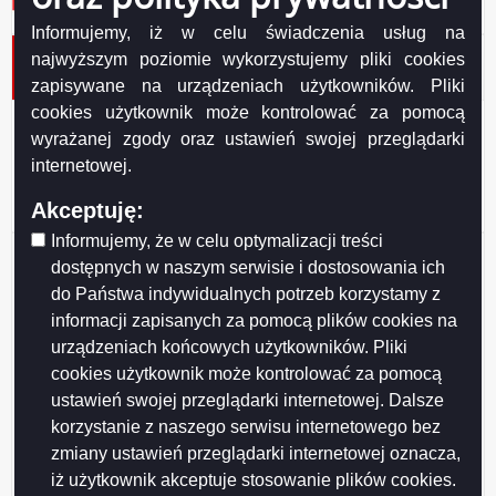
Informujemy, iż w celu świadczenia usług na
Petycja nr 5/2021 z dnia 2021-02-18 Anny S. w sprawie
najwyższym poziomie wykorzystujemy pliki cookies
szczepionek
zapisywane na urządzeniach użytkowników. Pliki
cookies użytkownik może kontrolować za pomocą
Odpowiedź na petycję w sprawie szczepionek_pismo do Ministra
wyrażanej zgody oraz ustawień swojej przeglądarki
Podgląd
Zdrowia.pdf
( 221.95 KB )
załącznika
Odpowiedź na petycję w sprawie szczepionek_pismo do Ministra Zdrowia
internetowej.
Odpowiedź
Podgląd
Petycja nr 5_2021 z dnia 18 lutego 2021 r..pdf
( 201.82 KB )
na
załącznik
Petycja nr 5_2021 z dnia 18 lutego 2021 r. Anny S. w sprawie szczepionek
Akceptuję:
petycję
Petycja
w
Informujemy, że w celu optymalizacji treści
nr
sprawie
Udostępniający:
Urząd Miejski w Suwałkach
5_2021
dostępnych w naszym serwisie i dostosowania ich
szczepionek_pismo
z
Wytwarzający/odpowiadający:
Anna S.
do
do Państwa indywidualnych potrzeb korzystamy z
dnia
Data wytworzenia:
2021-02-18
Ministra
18
informacji zapisanych za pomocą plików cookies na
Zdrowia.pdf
Wprowadzający:
Marta Buczyńska
lutego
urządzeniach końcowych użytkowników. Pliki
Data modyfikacji:
2021-02-25
2021
r..pdf
cookies użytkownik może kontrolować za pomocą
Opublikował:
Marta Buczyńska
ustawień swojej przeglądarki internetowej. Dalsze
Data publikacji:
2021-02-25
korzystanie z naszego serwisu internetowego bez
zmiany ustawień przeglądarki internetowej oznacza,
iż użytkownik akceptuje stosowanie plików cookies.