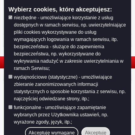
Wybierz cookies, które akceptujesz:
niezbędne - umożliwiające korzystanie z usług
dostępnych w ramach serwisu, np. uwierzytelniające
pliki cookies wykorzystywane do usług
wymagających logowania w ramach serwisu, itp.
Historia strony
bezpieczeństwa - służące do zapewnienia
bezpieczeństwa, np. wykorzystywane do
wykrywania nadużyć w zakresie uwierzytelniania w
ramach Serwisu;
© 2026. Urząd Miejski w Suwałkach. Wszystkie prawa zastrzeżone.
wydajnościowe (statystyczne) - umożliwiające
zbieranie zanonimizowanych informacji
statystycznych o sposobie korzystania z serwisu, np.
najczęściej odwiedzane strony, itp.;
funkcjonalne - umożliwiające zapamiętanie
wybranych przez Użytkownika ustawień, np.
wyrażone zgody, język, itp.;
Akceptuję wymagane
Akceptuję