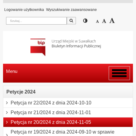
Logowanie użytkownika
Wyszukiwanie zaawansowane
Szukaj
Przełącz pomiędzy wi
Zmniejsz czcion
Domyślny rozm
Zwiększ c
Urząd Miejski w Suwałkach
Biuletyn Informacji Publicznej
Menu
Włącz
menu
Petycje 2024
Petycja nr 22/2024 z dnia 2024-10-10
Petycja nr 21/2024 z dnia 2024-11-01
Petycja nr 20/2024 z dnia 2024-11-05
Petycja nr 19/2024 z dnia 2024-09-10 w sprawie