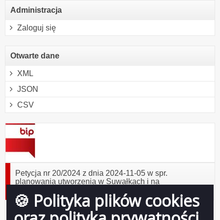
Administracja
Zaloguj się
Otwarte dane
XML
JSON
CSV
Petycja nr 20/2024 z dnia 2024-11-05 w spr.
planowania utworzenia w Suwałkach i na
Suwalszczyźnie Centrum Integracji Cudzoziemców
🍪 Polityka plików cookies
Odpowiedź na Petycję nr 20_2024 z dnia 2024-11-05.pdf
( 2.27 MB )
oraz polityka prywatności
Podgląd