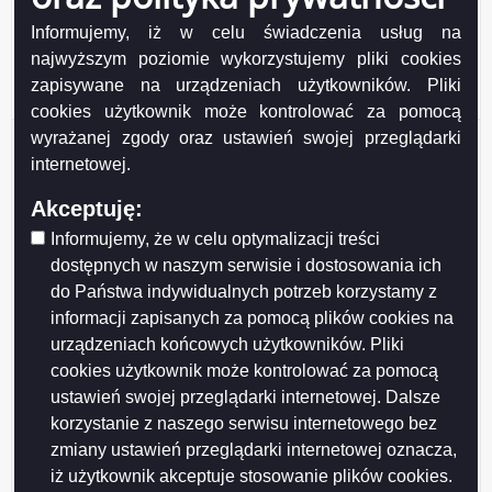
załącznika
Odpowiedź na Petycję nr 20_2024 z dnia 2024-11-05 w spr. planowania utworzenia
w Suwałkach i na Suwalszczyźnie Centrum Integracji Cudzoziemców
Odpowiedź
Informujemy, iż w celu świadczenia usług na
na
Podgląd
Petycja nr 20_2024 z dnia 2024-11-05.pdf
( 1 MB )
najwyższym poziomie wykorzystujemy pliki cookies
Petycję
załącznika
Petycja nr 20_2024 z dnia 2024-11-05 w spr. planowania utworzenia w Suwałkach i
zapisywane na urządzeniach użytkowników. Pliki
nr
na Suwalszczyźnie Centrum Integracji Cudzoziemców
Petycja
20_2024
cookies użytkownik może kontrolować za pomocą
nr
z
20_2024
wyrażanej zgody oraz ustawień swojej przeglądarki
Udostępniający:
Urząd Miejski w Suwałkach
dnia
z
2024-
internetowej.
Wytwarzający/odpowiadający:
Dorota Szczęsna -
dnia
11-
2024-
Naczelnik Wydziału Spraw Społecznych i Zdrowia
05.pdf
11-
Akceptuję:
Data wytworzenia:
2024-11-05
05.pdf
Informujemy, że w celu optymalizacji treści
Wprowadzający:
Marta Buczyńska
Data modyfikacji:
2024-11-18
dostępnych w naszym serwisie i dostosowania ich
Opublikował:
Marta Buczyńska
do Państwa indywidualnych potrzeb korzystamy z
Data publikacji:
2024-11-07
informacji zapisanych za pomocą plików cookies na
urządzeniach końcowych użytkowników. Pliki
cookies użytkownik może kontrolować za pomocą
ustawień swojej przeglądarki internetowej. Dalsze
korzystanie z naszego serwisu internetowego bez
zmiany ustawień przeglądarki internetowej oznacza,
iż użytkownik akceptuje stosowanie plików cookies.
Drukuj
Drukuj do PDF