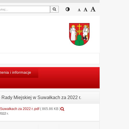
Szukaj
Przełącz pomiędzy widokiem
Zmniejsz czcionkę
Domyślny rozmiar cz
Zwiększ czcion
enia i informacje
o Rady Miejskiej w Suwałkach za 2022 r.
Podgląd
 Suwałkach za 2022 r..pdf
( 865.86 KB )
załącznika
2022 r.
Informacja
nt.
petycji