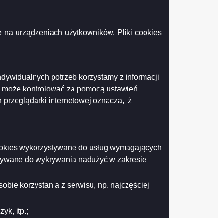
kierowanych
do
Prezydenta
Miasta
 na urządzeniach użytkowników. Pliki cookies
Drukuj
Drukuj do PDF
Suwałk
i
do
Rady
Miejskiej
ndywidualnych potrzeb korzystamy z informacji
w
k może kontrolować za pomocą ustawień
Suwałkach
za
 przeglądarki internetowej oznacza, iż
2022
r..pdf
 cookies wykorzystywane do usług wymagających
stywane do wykrywania nadużyć w zakresie
obie korzystania z serwisu, np. najczęściej
k, itp.;