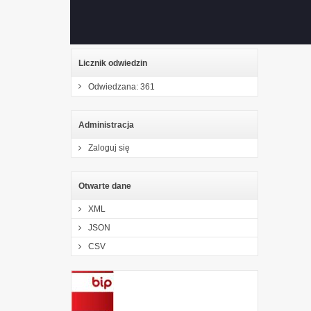
Miejskiej w Suwałkach za 2022 r.
Petycja nr 10/2023 z dnia 2023-05-26
Licznik odwiedzin
Odwiedzana: 361
Administracja
Zaloguj się
Otwarte dane
XML
JSON
CSV