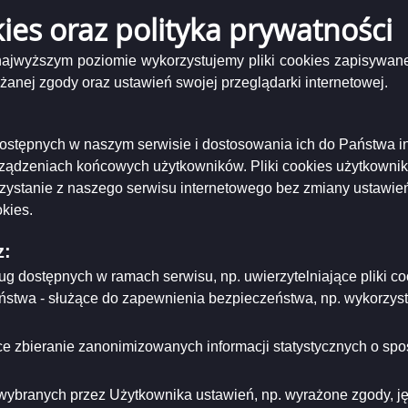
ający/odpowiadający:
Kamil Sznel - Naczelnik Wydziału Obsługi Prezydenta,
kies oraz polityka prywatności
acji Społecznej i Promocji
tworzenia:
2023-06-12
dzający:
Marta Buczyńska
 najwyższym poziomie wykorzystujemy pliki cookies zapisywane
dyfikacji:
2023-06-12
nej zgody oraz ustawień swojej przeglądarki internetowej.
ował:
Marta Buczyńska
likacji:
2023-06-12
ria strony
i dostępnych w naszym serwisie i dostosowania ich do Państwa i
rządzeniach końcowych użytkowników. Pliki cookies użytkowni
rzystanie z naszego serwisu internetowego bez zmiany ustawień
kies.
z:
ług dostępnych w ramach serwisu, np. uwierzytelniające pliki
eństwa - służące do zapewnienia bezpieczeństwa, np. wykorzy
e zbieranie zanonimizowanych informacji statystycznych o spos
wybranych przez Użytkownika ustawień, np. wyrażone zgody, języ