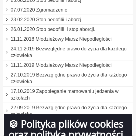
23.08.2020 Stop pedofilii i aborcji
07.07.2020 Zgromadzenie
23.02.2020 Stop pedofilii i aborcji
26.01.2020 Stop pedofillii i stop aborcji.
11.11.2018 Młodzieżowy Marsz Niepodleglości
24.11.2019 Bezwzględne prawo do życia dla każdego
człowieka
11.11.2019 Młodzieżowy Marsz Niepodleglości
27.10.2019 Bezwzględne prawo do życia dla każdego
człowieka
17.10.2019 Zapobieganie marnowaniu jedzenia w
szkołach
22.09.2019 Bezwzględne prawo do życia dla każdego
człowieka
🍪 Polityka plików cookies
25.08.2019 Bezwzględne prawo do życia dla każdego
człowieka
oraz polityka prywatności