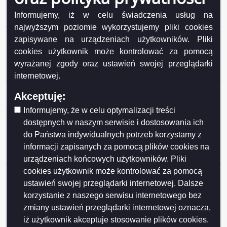
28.07.2019 Bezwzględne prawo do życia dla każdego
Informujemy, iż w celu świadczenia usług na
człowieka
najwyższym poziomie wykorzystujemy pliki cookies
23.06.2019 Sprzeciw wobec demoralizującej seks
zapisywane na urządzeniach użytkowników. Pliki
edukacji
cookies użytkownik może kontrolować za pomocą
26.05.2019 Sprzeciw wobec demoralizującej seks
wyrażanej zgody oraz ustawień swojej przeglądarki
edukacji
internetowej.
28.04.2019 Bezwzględne prawo do życia dla każdego
Akceptuję:
człowieka
Informujemy, że w celu optymalizacji treści
06.04.2019 Bezwzględne prawo do życia dla każdego
dostępnych w naszym serwisie i dostosowania ich
człowieka
do Państwa indywidualnych potrzeb korzystamy z
09.03.2019 Bezwzględne prawo do życia dla każdego
informacji zapisanych za pomocą plików cookies na
człowieka
urządzeniach końcowych użytkowników. Pliki
cookies użytkownik może kontrolować za pomocą
02.02.2019 Bezwzględne prawo do życia dla każdego
człowieka
ustawień swojej przeglądarki internetowej. Dalsze
korzystanie z naszego serwisu internetowego bez
05.01.2019 Bezwzględne prawo do życia każdego
zmiany ustawień przeglądarki internetowej oznacza,
człowieka
iż użytkownik akceptuje stosowanie plików cookies.
11.11.2016 XI Młodzieżowy Marsz Niepodległości