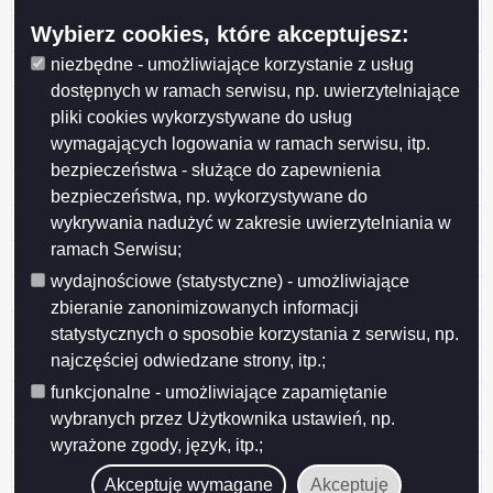
Wybierz cookies, które akceptujesz:
30.11.2018 "Konstytucja"
niezbędne - umożliwiające korzystanie z usług
31.10.2018 Obrona Konstytucji
dostępnych w ramach serwisu, np. uwierzytelniające
30.06.2018 Sprzeciw przeciw nadchodzącym
pliki cookies wykorzystywane do usług
dyrektywom unijnym o prawie autorskim na rynku
wymagających logowania w ramach serwisu, itp.
cyfrowym
bezpieczeństwa - służące do zapewnienia
24.05.2018 "Konstytucja"
bezpieczeństwa, np. wykorzystywane do
17.05.2018 "Literiada"
wykrywania nadużyć w zakresie uwierzytelniania w
ramach Serwisu;
05.04.2018 "Konstytucja"
wydajnościowe (statystyczne) - umożliwiające
05.04.2018 "W obronie Suwalskich sędziów"
zbieranie zanonimizowanych informacji
18.02.2018 Zgromadzenie publiczne
statystycznych o sposobie korzystania z serwisu, np.
najczęściej odwiedzane strony, itp.;
28.12.2017 KONSTYTUCJA
funkcjonalne - umożliwiające zapamiętanie
28.12.2017 "3 x W"
wybranych przez Użytkownika ustawień, np.
14.12.2017 Łańcuch ludzi
wyrażone zgody, język, itp.;
13.12.2017 "Obudźcie się !"
Akceptuję wymagane
Akceptuję