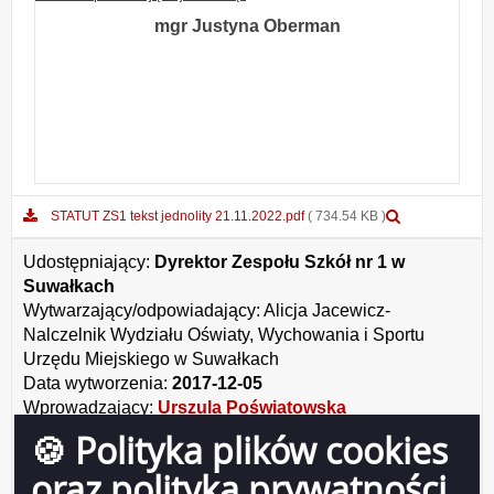
mgr Justyna Oberman
Podgląd
STATUT ZS1 tekst jednolity 21.11.2022.pdf
( 734.54 KB )
załącznika
STATUT
Udostępniający:
Dyrektor Zespołu Szkół nr 1 w
ZS1
Suwałkach
tekst
Wytwarzający/odpowiadający:
Alicja Jacewicz-
jednolity
21.11.2022.p
Nalczelnik Wydziału Oświaty, Wychowania i Sportu
Urzędu Miejskiego w Suwałkach
Data wytworzenia:
2017-12-05
Wprowadzający:
Urszula Poświatowska
Data modyfikacji:
2023-04-03
🍪 Polityka plików cookies
Opublikował:
Urszula Poświatowska
oraz polityka prywatności
Data publikacji:
2017-09-01