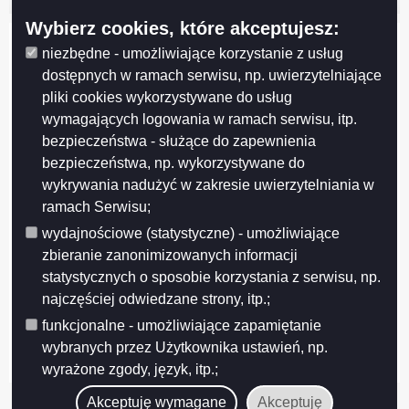
Wybierz cookies, które akceptujesz:
niezbędne - umożliwiające korzystanie z usług
dostępnych w ramach serwisu, np. uwierzytelniające
pliki cookies wykorzystywane do usług
wymagających logowania w ramach serwisu, itp.
bezpieczeństwa - służące do zapewnienia
bezpieczeństwa, np. wykorzystywane do
wykrywania nadużyć w zakresie uwierzytelniania w
ramach Serwisu;
wydajnościowe (statystyczne) - umożliwiające
zbieranie zanonimizowanych informacji
Projekt współfinansowany przez Unię Europejską z Europejskiego Funduszu
Rozwoju Regionalnego w ramach Regionalnego Programu Operacyjnego
statystycznych o sposobie korzystania z serwisu, np.
Województwa Podlaskiego na lata 2007-2013
najczęściej odwiedzane strony, itp.;
FUNDUSZE EUROPEJSKIE - DLA ROZWOJU WOJEWÓDZTWA PODLASKIEGO
funkcjonalne - umożliwiające zapamiętanie
Urząd Marszałkowski Województwa Podlaskiego – Instytucja Zarządzająca
wybranych przez Użytkownika ustawień, np.
RPOWP
wyrażone zgody, język, itp.;
Akceptuję wymagane
Akceptuję