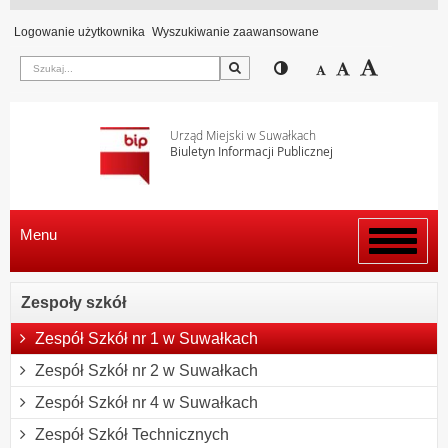
Logowanie użytkownika
Wyszukiwanie zaawansowane
Szukaj
Przełącz pomiędzy wi
Zmniejsz czcion
Domyślny rozm
Zwiększ c
Urząd Miejski w Suwałkach
Biuletyn Informacji Publicznej
Menu
Włącz
menu
Zespoły szkół
Zespół Szkół nr 1 w Suwałkach
Zespół Szkół nr 2 w Suwałkach
Zespół Szkół nr 4 w Suwałkach
Zespół Szkół Technicznych