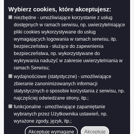
Wybierz cookies, które akceptujesz:
niezbędne - umożliwiające korzystanie z usług
dostępnych w ramach serwisu, np. uwierzytelniające
pliki cookies wykorzystywane do usług
wymagających logowania w ramach serwisu, itp.
bezpieczeństwa - służące do zapewnienia
bezpieczeństwa, np. wykorzystywane do
Projekt współfinansowany przez Unię Europejską z Europejskiego Funduszu
wykrywania nadużyć w zakresie uwierzytelniania w
Rozwoju Regionalnego w ramach Regionalnego Programu Operacyjnego
ramach Serwisu;
Województwa Podlaskiego na lata 2007-2013
FUNDUSZE EUROPEJSKIE - DLA ROZWOJU WOJEWÓDZTWA PODLASKIEGO
wydajnościowe (statystyczne) - umożliwiające
Urząd Marszałkowski Województwa Podlaskiego – Instytucja Zarządzająca
zbieranie zanonimizowanych informacji
RPOWP
statystycznych o sposobie korzystania z serwisu, np.
najczęściej odwiedzane strony, itp.;
funkcjonalne - umożliwiające zapamiętanie
wybranych przez Użytkownika ustawień, np.
wyrażone zgody, język, itp.;
Akceptuję wymagane
Akceptuję