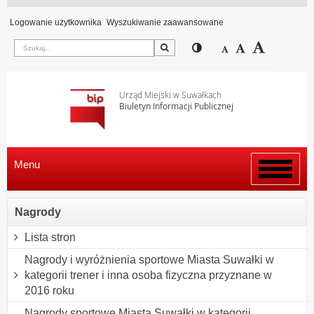
Logowanie użytkownika
Wyszukiwanie zaawansowane
Szukaj
Przełącz pomiędzy wi
Zmniejsz czcion
Domyślny rozm
Zwiększ c
Urząd Miejski w Suwałkach
Biuletyn Informacji Publicznej
Menu
Włącz
menu
Nagrody
Lista stron
Nagrody i wyróżnienia sportowe Miasta Suwałki w
kategorii trener i inna osoba fizyczna przyznane w
2016 roku
Nagrody sportowe Miasta Suwałki w kategorii