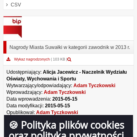
CSV
Nagrody Miasta Suwałki w kategorii zawodnik w 2013 r.
Podgląd
Wykaz nagrodzonych
( 103 KB )
załącznika
Wykaz
Udostępniający:
Alicja Jacewicz - Naczelnik Wydziału
nagrodzonych
Oświaty, Wychowania i Sportu
Wytwarzający/odpowiadający:
Adam Tyczkowski
Wprowadzający:
Adam Tyczkowski
Data wprowadzenia:
2015-05-15
Data modyfikacji:
2015-05-15
Opublikował:
Adam Tyczkowski
Data publikacji:
2015-05-15
🍪 Polityka plików cookies
oraz polityka prywatności