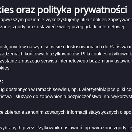
-22 09:45:29
kies oraz polityka prywatności
 najwyższym poziomie wykorzystujemy pliki cookies zapisywane
zczenie o zarejestrowanych kandydatach na senatora w wyborach
nej zgody oraz ustawień swojej przeglądarki internetowej.
czym nr 59
-22 09:43:08
i dostępnych w naszym serwisie i dostosowania ich do Państwa i
zczenie o zarejestrowanych listach kandydatów na posłów w wyb
rządzeniach końcowych użytkowników. Pliki cookies użytkowni
u wyborczym nr 24
rzystanie z naszego serwisu internetowego bez zmiany ustawień
-22 09:41:18
kies.
z:
zenie nr 360/2015 Prezydenta Miasta Suwałk z dnia 15.10.2015 r. 
 Suwałk z dnia 5 października 2015 r., w sprawie powołania obw
ług dostępnych w ramach serwisu, np. uwierzytelniające pliki
-20 08:22:24
eństwa - służące do zapewnienia bezpieczeństwa, np. wykorzy
e zbieranie zanonimizowanych informacji statystycznych o spos
do multimedialnych komunikatów Państwowej Komisji Wyborczej
-19 15:53:20
wybranych przez Użytkownika ustawień, np. wyrażone zgody, języ