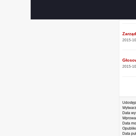
Zaświa
2015-10
Zarzą
2015-10
Głoso
2015-10
Udostęp
Wytwarz
Data wy
Wprowa
Data mo
Opublik
Data pub