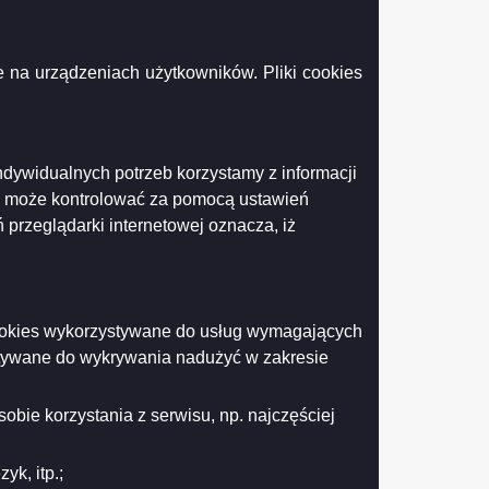
 na urządzeniach użytkowników. Pliki cookies
 do Senatu Rzeczypospolitej Polskiej w okręgu
ndywidualnych potrzeb korzystamy z informacji
orach do Sejmu Rzeczypospolitej Polskiej w
k może kontrolować za pomocą ustawień
 przeglądarki internetowej oznacza, iż
zmieniające zarządzenie nr 362/2015 Prezydenta
odowych komisji wyborczych
 cookies wykorzystywane do usług wymagających
stywane do wykrywania nadużyć w zakresie
obie korzystania z serwisu, np. najczęściej
k, itp.;