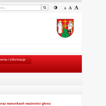
Szukaj
Przełącz pomiędzy widokiem
Zmniejsz czcionkę
Domyślny rozmiar cz
Zwiększ czcion
enia i informacje
 oraz warunkach ważności głosu