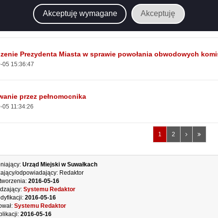
dczenie o prawie do głosowania
Akceptuję wymagane
Akceptuję
-12 10:45:56
dzenie Prezydenta Miasta w sprawie powołania obwodowych komi
-05 15:36:47
wanie przez pełnomocnika
-05 11:34:26
Następna
Ostatn
1
2
strona
strona
niający:
Urząd Miejski w Suwałkach
ający/odpowiadający:
Redaktor
tworzenia:
2016-05-16
dzający:
Systemu Redaktor
dyfikacji:
2016-05-16
ował:
Systemu Redaktor
likacji:
2016-05-16