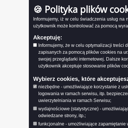
2015-10
🍪 Polityka plików coo
Administracja
Zaloguj się
Informujemy, iż w celu świadczenia usług na
Obwies
użytkownik może kontrolować za pomocą wyraża
wybor
2015-10
Akceptuję:
Informujemy, że w celu optymalizacji treśc
Obwies
zapisanych za pomocą plików cookies na u
okręg
swojej przeglądarki internetowej. Dalsze ko
2015-10
użytkownik akceptuje stosowanie plików coo
Wybierz cookies, które akceptujes
Zarząd
Miasta
niezbędne - umożliwiające korzystanie z us
2015-10
logowania w ramach serwisu, itp. bezpiecz
uwierzytelniania w ramach Serwisu;
wydajnościowe (statystyczne) - umożliwiając
Linki 
odwiedzane strony, itp.;
2015-10
funkcjonalne - umożliwiające zapamiętanie 