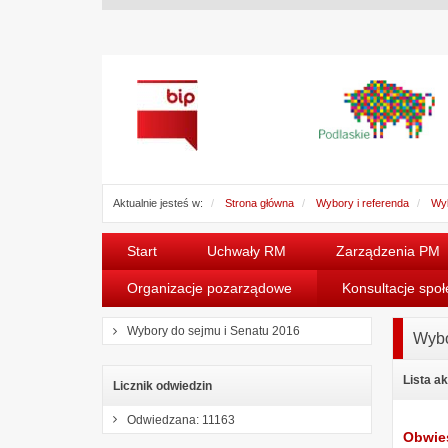
Aktualnie jesteś w:
Strona główna
Wybory i referenda
Wyb
Start
Uchwały RM
Zarządzenia PM
Organizacje pozarządowe
Konsultacje spo
Wybory do sejmu i Senatu 2016
Wybo
Lista a
Licznik odwiedzin
Odwiedzana: 11163
Obwies