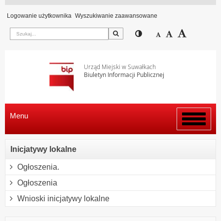
Logowanie użytkownika
Wyszukiwanie zaawansowane
Szukaj
Przełącz pomiędzy wi
Zmniejsz czcion
Domyślny rozm
Zwiększ c
Urząd Miejski w Suwałkach
Biuletyn Informacji Publicznej
Menu
Włącz
menu
Inicjatywy lokalne
Ogłoszenia.
Ogłoszenia
Wnioski inicjatywy lokalne