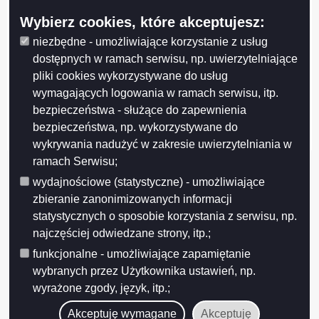
Wybierz cookies, które akceptujesz:
niezbędne - umożliwiające korzystanie z usług
Projekt współfinansowany przez Unię Europejską z Europejskiego Funduszu
dostępnych w ramach serwisu, np. uwierzytelniające
Rozwoju Regionalnego w ramach Regionalnego Programu Operacyjnego
pliki cookies wykorzystywane do usług
Województwa Podlaskiego na lata 2007-2013
wymagających logowania w ramach serwisu, itp.
FUNDUSZE EUROPEJSKIE - DLA ROZWOJU WOJEWÓDZTWA PODLASKIEGO
bezpieczeństwa - służące do zapewnienia
Urząd Marszałkowski Województwa Podlaskiego – Instytucja Zarządzająca
RPOWP
bezpieczeństwa, np. wykorzystywane do
wykrywania nadużyć w zakresie uwierzytelniania w
ramach Serwisu;
wydajnościowe (statystyczne) - umożliwiające
zbieranie zanonimizowanych informacji
statystycznych o sposobie korzystania z serwisu, np.
najczęściej odwiedzane strony, itp.;
funkcjonalne - umożliwiające zapamiętanie
wybranych przez Użytkownika ustawień, np.
wyrażone zgody, język, itp.;
Akceptuję wymagane
Akceptuję