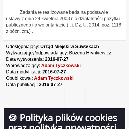
Zadania te realizowane będą na podstawie
ustawy z dnia 24 kwietnia 2003 r. o działalności pożytku
publicznego i o wolontariacie ( t.j. Dz. U. 2014, poz. 1118
z późn. zm.) .
Udostępniający:
Urząd Miejski w Suwałkach
Wytwarzający/odpowiadający:
Bożena Hrynkiewicz
Data wytworzenia:
2016-07-27
Wprowadzający:
Adam Tyczkowski
Data modyfikacji:
2016-07-27
Opublikował:
Adam Tyczkowski
Data publikacji:
2016-07-27
🍪 Polityka plików cookies
oraz polityka prywatności
Drukuj
Drukuj do PDF