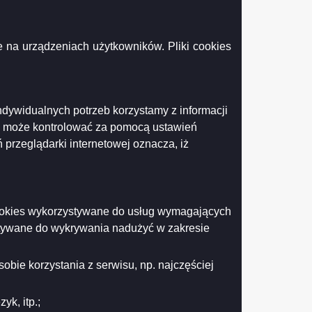
 na urządzeniach użytkowników. Pliki cookies
ndywidualnych potrzeb korzystamy z informacji
k może kontrolować za pomocą ustawień
 przeglądarki internetowej oznacza, iż
 cookies wykorzystywane do usług wymagających
stywane do wykrywania nadużyć w zakresie
Drukuj
Drukuj do PDF
obie korzystania z serwisu, np. najczęściej
k, itp.;