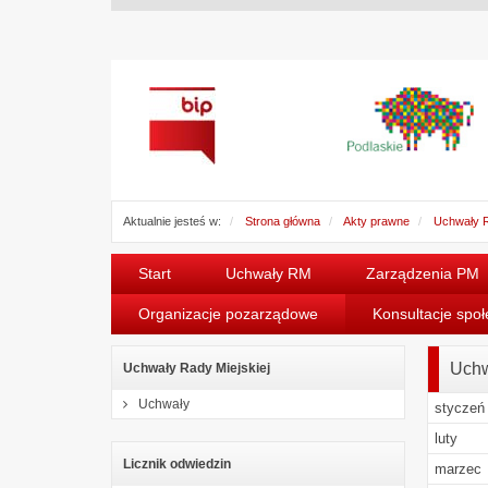
Aktualnie jesteś w:
Strona główna
Akty prawne
Uchwały R
Start
Uchwały RM
Zarządzenia PM
Organizacje pozarządowe
Konsultacje spo
Uchw
Uchwały Rady Miejskiej
Uchwały
styczeń
luty
Licznik odwiedzin
marzec