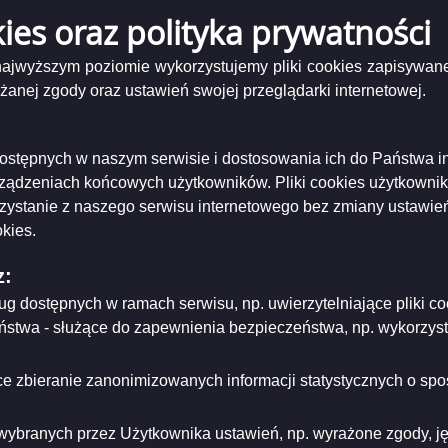
ń
kies oraz polityka prywatności
 najwyższym poziomie wykorzystujemy pliki cookies zapisywane
c
nej zgody oraz ustawień swojej przeglądarki internetowej.
ń
nik
i dostępnych w naszym serwisie i dostosowania ich do Państwa i
rządzeniach końcowych użytkowników. Pliki cookies użytkowni
rzystanie z naszego serwisu internetowego bez zmiany ustawień
kies.
niający:
Prezydent Miasta Suwałk
z:
ający/odpowiadający:
Radosław Jabłoński
tworzenia:
2016-05-17
ług dostępnych w ramach serwisu, np. uwierzytelniające pliki
dzający:
Radosław Jabłoński
eństwa - służące do zapewnienia bezpieczeństwa, np. wykorzy
rowadzenia:
2008-11-24
dyfikacji:
2022-09-21
ował:
Radosław Jabłoński
likacji:
2008-11-24
e zbieranie zanonimizowanych informacji statystycznych o spos
ria strony
wybranych przez Użytkownika ustawień, np. wyrażone zgody, języ