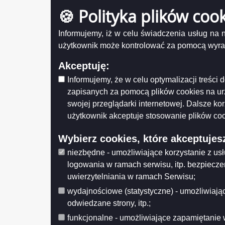
kwiecie
Odwiedzana: 1398980
🍪 Polityka plików coo
maj
Informujemy, iż w celu świadczenia usług na
czerwie
Administracja
użytkownik może kontrolować za pomocą wyraża
sierpień
Zaloguj się
wrzesie
Akceptuję:
paździer
Otwarte dane
Informujemy, że w celu optymalizacji treśc
listopad
zapisanych za pomocą plików cookies na u
XML
swojej przeglądarki internetowej. Dalsze ko
grudzień
JSON
użytkownik akceptuje stosowanie plików coo
CSV
Udostęp
Wybierz cookies, które akceptujes
Wytwarz
Data wy
niezbędne - umożliwiające korzystanie z us
Wprowa
logowania w ramach serwisu, itp. bezpiecz
Data wp
Data mo
uwierzytelniania w ramach Serwisu;
Opublik
Data pub
wydajnościowe (statystyczne) - umożliwiając
odwiedzane strony, itp.;
Histo
funkcjonalne - umożliwiające zapamiętanie 