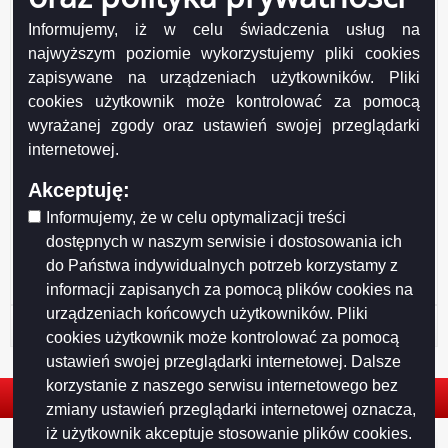
Opublikował:
Radosław Jabłoński
Data publikacji:
2008-11-24
Informujemy, iż w celu świadczenia usług na
najwyższym poziomie wykorzystujemy pliki cookies
zapisywane na urządzeniach użytkowników. Pliki
cookies użytkownik może kontrolować za pomocą
wyrażanej zgody oraz ustawień swojej przeglądarki
internetowej.
Akceptuję:
Drukuj
Drukuj do PDF
Informujemy, że w celu optymalizacji treści
dostępnych w naszym serwisie i dostosowania ich
do Państwa indywidualnych potrzeb korzystamy z
informacji zapisanych za pomocą plików cookies na
urządzeniach końcowych użytkowników. Pliki
Historia strony
cookies użytkownik może kontrolować za pomocą
ustawień swojej przeglądarki internetowej. Dalsze
korzystanie z naszego serwisu internetowego bez
zmiany ustawień przeglądarki internetowej oznacza,
iż użytkownik akceptuje stosowanie plików cookies.
© 2026. Urząd Miejski w Suwałkach. Wszystkie prawa zastrzeżone.