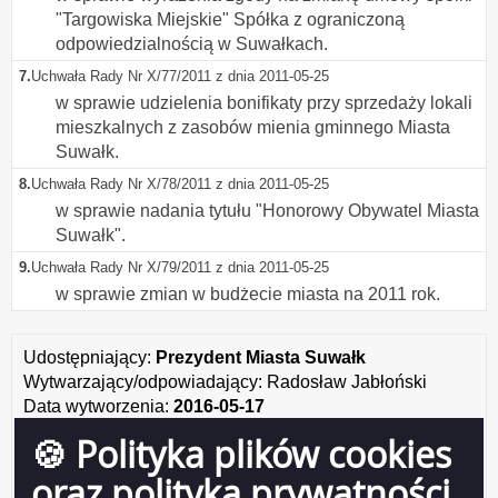
"Targowiska Miejskie" Spółka z ograniczoną
odpowiedzialnością w Suwałkach.
7.
Uchwała Rady Nr X/77/2011 z dnia 2011-05-25
w sprawie udzielenia bonifikaty przy sprzedaży lokali
mieszkalnych z zasobów mienia gminnego Miasta
Suwałk.
8.
Uchwała Rady Nr X/78/2011 z dnia 2011-05-25
w sprawie nadania tytułu "Honorowy Obywatel Miasta
Suwałk".
9.
Uchwała Rady Nr X/79/2011 z dnia 2011-05-25
w sprawie zmian w budżecie miasta na 2011 rok.
Udostępniający:
Prezydent Miasta Suwałk
Wytwarzający/odpowiadający:
Radosław Jabłoński
Data wytworzenia:
2016-05-17
Wprowadzający:
Radosław Jabłoński
🍪 Polityka plików cookies
Data wprowadzenia:
2008-11-24
oraz polityka prywatności
Data modyfikacji:
2022-09-21