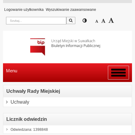
Logowanie użytkownika
Wyszukiwanie zaawansowane
Szukaj
Przełącz pomiędzy wi
Zmniejsz czcion
Domyślny rozm
Zwiększ c
Urząd Miejski w Suwałkach
Biuletyn Informacji Publicznej
Menu
Włącz
menu
Uchwały Rady Miejskiej
Uchwały
Licznik odwiedzin
Odwiedzana: 1398848