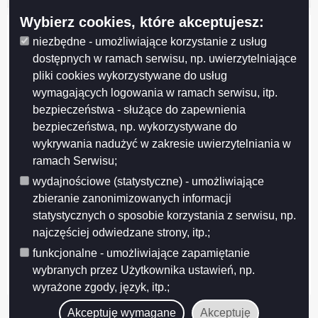
Wybierz cookies, które akceptujesz:
niezbędne - umożliwiające korzystanie z usług
dostępnych w ramach serwisu, np. uwierzytelniające
pliki cookies wykorzystywane do usług
wymagających logowania w ramach serwisu, itp.
bezpieczeństwa - służące do zapewnienia
bezpieczeństwa, np. wykorzystywane do
wykrywania nadużyć w zakresie uwierzytelniania w
ramach Serwisu;
wydajnościowe (statystyczne) - umożliwiające
zbieranie zanonimizowanych informacji
Projekt współfinansowany przez Unię Europejską z Europejskiego Funduszu
Rozwoju Regionalnego w ramach Regionalnego Programu Operacyjnego
statystycznych o sposobie korzystania z serwisu, np.
Województwa Podlaskiego na lata 2007-2013
najczęściej odwiedzane strony, itp.;
FUNDUSZE EUROPEJSKIE - DLA ROZWOJU WOJEWÓDZTWA PODLASKIEGO
funkcjonalne - umożliwiające zapamiętanie
Urząd Marszałkowski Województwa Podlaskiego – Instytucja Zarządzająca
RPOWP
wybranych przez Użytkownika ustawień, np.
wyrażone zgody, język, itp.;
Akceptuję wymagane
Akceptuję