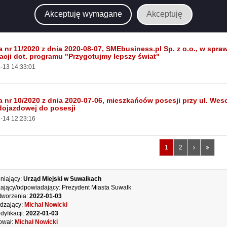
kańców przed elektroskażeniem
Akceptuję wymagane
Akceptuję
-06 09:56:10
a nr 11/2020 z dnia 2020-08-07, SMEbusiness.pl Sp. z o.o., w sp
acji dot. programu "Przygotujmy lepszy świat"
-13 14:33:01
a nr 10/2020 z dnia 2020-07-06, mieszkańców posesji przy ul. We
dojazdowej do posesji
-14 12:23:16
Następna
Ostatn
1
2
strona
strona
niający:
Urząd Miejski w Suwałkach
ający/odpowiadający:
Prezydent Miasta Suwałk
tworzenia:
2022-01-03
dzający:
Michał Nowicki
dyfikacji:
2022-01-03
ował:
Michał Nowicki