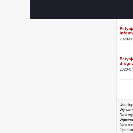
miesz
Administracja
2020-10
Zaloguj się
Petycj
inform
2020-08
Petycj
drogi 
2020-07
Udostęp
Wytwarz
Data wy
Wprowa
Data mo
Opublik