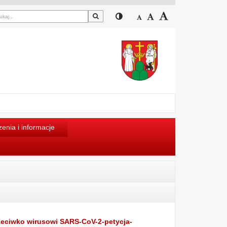
Szukaj
Przełącz pomiędzy widokiem
Zmniejsz czcionkę
Domyślny rozmiar cz
Zwiększ czcion
enia i informacje
zeciwko wirusowi SARS-CoV-2-petycja-