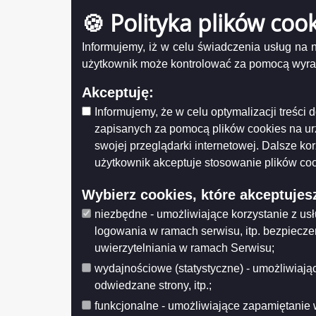
wielok
Informacja na temat petycji kierowanych do
🍪 Polityka plików coo
2021-01
Prezydenta Miasta Suwałk i Rady Miejskiej
w Suwałkach za 2019 rok
Informujemy, iż w celu świadczenia usług na
Petycja nr 9/2020 z dnia 2020-05-18 (po
użytkownik może kontrolować za pomocą wyraża
Petycj
uzupełnieniu z dnia 2020-06-15)
2020-11
Petycja nr 8/2020 z dnia 2020-04-27
Akceptuję:
Petycja nr 7/2020 z dnia 2020-03-23
Informujemy, że w celu optymalizacji treśc
Petycja nr 6/2020 z dnia 2020-03-16
Petycj
zapisanych za pomocą plików cookies na u
2020-11
Petycja nr 5/2020 z dnia 2020-02-15
swojej przeglądarki internetowej. Dalsze ko
użytkownik akceptuje stosowanie plików coo
Petycja nr 4/2020 z dnia 2020-02-12
Petycja nr 3/2020 z dnia 2020-01-15
Petycj
Wybierz cookies, które akceptujes
Petycja nr 2/2020 z dnia 2020-01-31
2020-10
niezbędne - umożliwiające korzystanie z us
Petycja nr 1/2020 z dnia 2020-01-17
logowania w ramach serwisu, itp. bezpiecz
uwierzytelniania w ramach Serwisu;
Petycj
Licznik odwiedzin
2020-10
wydajnościowe (statystyczne) - umożliwiając
Odwiedzana: 1931
odwiedzane strony, itp.;
funkcjonalne - umożliwiające zapamiętanie 
Petycj