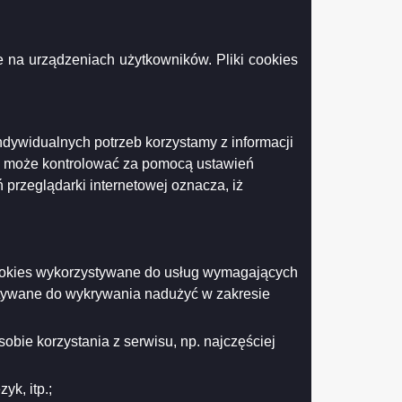
 na urządzeniach użytkowników. Pliki cookies
ni i zasobów przyrodniczych Suwałk
ndywidualnych potrzeb korzystamy z informacji
 zdrowia mieszkańców przed elektroskażeniami
k może kontrolować za pomocą ustawień
 przeglądarki internetowej oznacza, iż
aczkomatów na terenie miasta
 cookies wykorzystywane do usług wymagających
stywane do wykrywania nadużyć w zakresie
kwidacji sołectw w Suwałkach
obie korzystania z serwisu, np. najczęściej
k, itp.;
z Radę Miejską uchwały dot. ochrony zdrowia