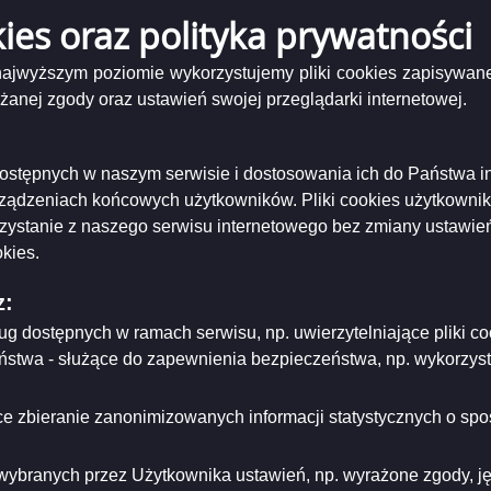
rotna
kies oraz polityka prywatności
-18 13:51:01
 najwyższym poziomie wykorzystujemy pliki cookies zapisywane
nej zgody oraz ustawień swojej przeglądarki internetowej.
a nr 9/2020 z dnia 2020-06-15, Kariny S. w sprawie ochrony ziele
-19 12:10:15
i dostępnych w naszym serwisie i dostosowania ich do Państwa i
a nr 13/2020 z dnia 2020-10-10, Krzysztofa K. w sprawie ochrony
rządzeniach końcowych użytkowników. Pliki cookies użytkowni
-19 08:35:40
rzystanie z naszego serwisu internetowego bez zmiany ustawień
kies.
a nr 12/2020 z dnia 2020-09-03, Kamila R. w sprawie ustawienia k
z:
-30 12:37:28
ług dostępnych w ramach serwisu, np. uwierzytelniające pliki
eństwa - służące do zapewnienia bezpieczeństwa, np. wykorzy
a nr 3/2020 z dnia 2020-01-15 Mieszkańców Dubowa, w sprawie li
-06 09:59:32
e zbieranie zanonimizowanych informacji statystycznych o spos
wybranych przez Użytkownika ustawień, np. wyrażone zgody, języ
a nr 8/2020 z dnia 2020-04-27 Karola A., w sprawie przyjęcia prze