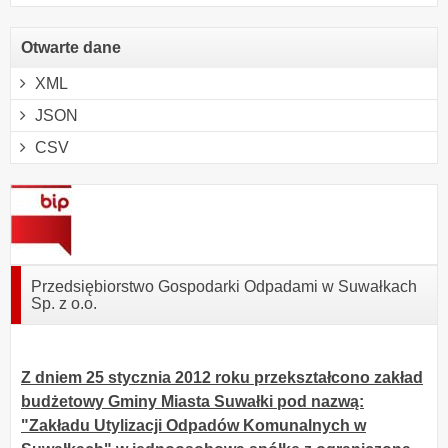
Otwarte dane
XML
JSON
CSV
Przedsiębiorstwo Gospodarki Odpadami w Suwałkach
Sp. z o.o.
Z dniem 25 stycznia 2012 roku przekształcono zakład
budżetowy Gminy Miasta Suwałki pod nazwą:
"Zakładu Utylizacji Odpadów Komunalnych w