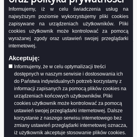
Godziny pracy:
Informujemy, iż w celu świadczenia usług na
- biuro czynne w godz. 7:30 –15:30
najwyższym poziomie wykorzystujemy pliki cookies
zapisywane na urządzeniach użytkowników. Pliki
PGO_Uchwały w sprawie kształtowania wynagrodzeń.pdf
( 2.58 MB )
cookies użytkownik może kontrolować za pomocą
Podgląd
wyrażanej zgody oraz ustawień swojej przeglądarki
załącznika
PGO_Uchwały
internetowej.
Udostępniający:
Czesław Renkiewicz - Prezydent
w
Miasta Suwałk
sprawie
Akceptuję:
Wytwarzający/odpowiadający:
kształtowania
Prezydent Miasta Suwałk
wynagrodzeń.pdf
Informujemy, że w celu optymalizacji treści
Data wytworzenia:
2025-06-10
dostępnych w naszym serwisie i dostosowania ich
Wprowadzający:
Adam Tyczkowski
do Państwa indywidualnych potrzeb korzystamy z
Data wprowadzenia:
2012-03-19
Data modyfikacji:
2025-06-10
informacji zapisanych za pomocą plików cookies na
Opublikował:
Adam Tyczkowski
urządzeniach końcowych użytkowników. Pliki
Data publikacji:
2012-03-19
cookies użytkownik może kontrolować za pomocą
ustawień swojej przeglądarki internetowej. Dalsze
korzystanie z naszego serwisu internetowego bez
zmiany ustawień przeglądarki internetowej oznacza,
iż użytkownik akceptuje stosowanie plików cookies.