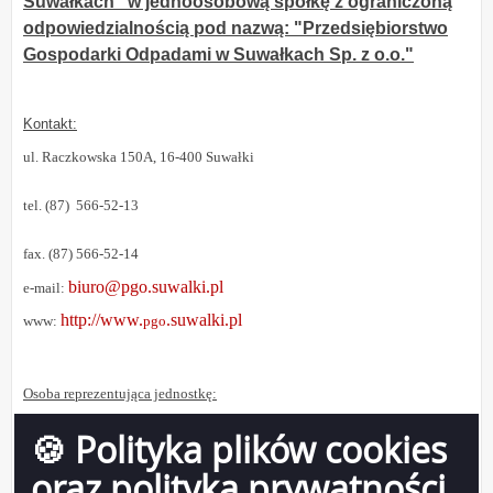
Suwałkach" w jednoosobową spółkę z ograniczoną
odpowiedzialnością pod nazwą: "Przedsiębiorstwo
Gospodarki Odpadami w Suwałkach Sp. z o.o."
Kontakt:
ul. Raczkowska 150A, 16-400 Suwałki
tel. (87) 566-52-13
fax. (87) 566-52-14
biuro@pgo.suwalki.pl
e-mail:
http://www.
.suwalki.pl
www:
pgo
Osoba reprezentująca jednostkę:
🍪 Polityka plików cookies
Zbigniew Izydor Walendzewicz - Prezes Zarządu
oraz polityka prywatności