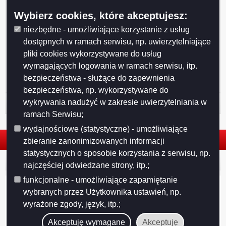
Wybierz cookies, które akceptujesz:
Drukuj
Drukuj do PDF
niezbędne - umożliwiające korzystanie z usług
dostępnych w ramach serwisu, np. uwierzytelniające
pliki cookies wykorzystywane do usług
wymagających logowania w ramach serwisu, itp.
bezpieczeństwa - służące do zapewnienia
bezpieczeństwa, np. wykorzystywane do
wykrywania nadużyć w zakresie uwierzytelniania w
Historia strony
ramach Serwisu;
wydajnościowe (statystyczne) - umożliwiające
zbieranie zanonimizowanych informacji
statystycznych o sposobie korzystania z serwisu, np.
© 2026. Urząd Miejski w Suwałkach. Wszystkie prawa zastrzeżone.
najczęściej odwiedzane strony, itp.;
funkcjonalne - umożliwiające zapamiętanie
wybranych przez Użytkownika ustawień, np.
wyrażone zgody, język, itp.;
Akceptuję wymagane
Akceptuję