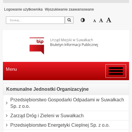
Logowanie użytkownika
Wyszukiwanie zaawansowane
Szukaj
Przełącz pomiędzy wi
Zmniejsz czcion
Domyślny rozm
Zwiększ c
Urząd Miejski w Suwałkach
Biuletyn Informacji Publicznej
Menu
Włącz
menu
Komunalne Jednostki Organizacyjne
Przedsiębiorstwo Gospodarki Odpadami w Suwałkach
Sp. z o.o.
Zarząd Dróg i Zieleni w Suwałkach
Przedsiębiorstwo Energetyki Cieplnej Sp. z o.o.