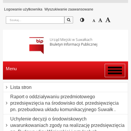
Logowanie użytkownika
Wyszukiwanie zaawansowane
Szukaj
Przełącz pomiędzy wi
Zmniejsz czcion
Domyślny rozm
Zwiększ c
Urząd Miejski w Suwałkach
Biuletyn Informacji Publicznej
Menu
Włącz
menu
Lista stron
Raport o oddziaływaniu przedmiotowego
przedsięwzięcia na środowisko dot. przedsięwzięcia
pn. przebudowa układu komunikacyjnego Suwałk .
Uchylenie decyzji o środowiskowych
uwarunkowaniach zgody na realizację przedsięwzięcia