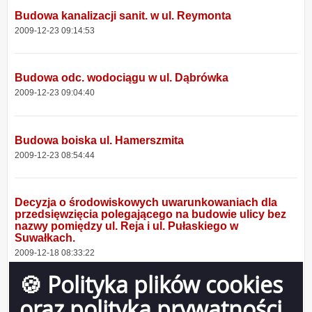
Budowa kanalizacji sanit. w ul. Reymonta
2009-12-23 09:14:53
Budowa odc. wodociągu w ul. Dąbrówka
2009-12-23 09:04:40
Budowa boiska ul. Hamerszmita
2009-12-23 08:54:44
Decyzja o środowiskowych uwarunkowaniach dla
przedsięwzięcia polegającego na budowie ulicy bez
nazwy pomiędzy ul. Reja i ul. Pułaskiego w
Suwałkach.
2009-12-18 08:33:22
🍪 Polityka plików cookies
oraz polityka prywatności
AGP-III-7331-260-09