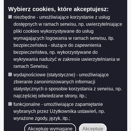
Udostępniający:
Urząd Miejski w Suwałkach
Wybierz cookies, które akceptujesz:
Wytwarzający/odpowiadający:
Prezydent Miasta Suwałk
Data wytworzenia:
2021-11-30
niezbędne - umożliwiające korzystanie z usług
Wprowadzający:
Radosław Jabłoński
dostępnych w ramach serwisu, np. uwierzytelniające
Data modyfikacji:
2021-11-30
pliki cookies wykorzystywane do usług
Opublikował:
Radosław Jabłoński
wymagających logowania w ramach serwisu, itp.
Data publikacji:
2021-11-30
bezpieczeństwa - służące do zapewnienia
bezpieczeństwa, np. wykorzystywane do
wykrywania nadużyć w zakresie uwierzytelniania w
ramach Serwisu;
wydajnościowe (statystyczne) - umożliwiające
zbieranie zanonimizowanych informacji
Drukuj
Drukuj do PDF
statystycznych o sposobie korzystania z serwisu, np.
najczęściej odwiedzane strony, itp.;
funkcjonalne - umożliwiające zapamiętanie
wybranych przez Użytkownika ustawień, np.
wyrażone zgody, język, itp.;
Historia strony
Akceptuję wymagane
Akceptuję