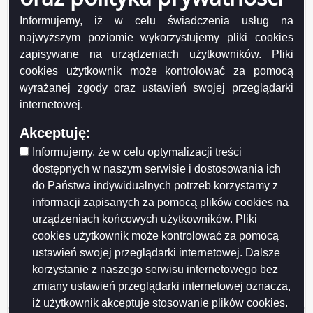
2009-12-09 07:54:21
Informujemy, iż w celu świadczenia usług na
najwyższym poziomie wykorzystujemy pliki cookies
Decyzja o środowiskowych uwarunkowaniach dla
zapisywane na urządzeniach użytkowników. Pliki
przedsięwzięcia pn. Plac Marii Konopnickiej w
cookies użytkownik może kontrolować za pomocą
Suwałkach
wyrażanej zgody oraz ustawień swojej przeglądarki
2009-12-07 15:07:06
internetowej.
Akceptuję:
Brak bowiązku przeprowadzenia oceny
oddziaływania na środowisko dla przedsięwzięcia pn.
Informujemy, że w celu optymalizacji treści
Plac Marii Konopnickiej w Suwałkach
dostępnych w naszym serwisie i dostosowania ich
2009-12-04 14:11:58
do Państwa indywidualnych potrzeb korzystamy z
informacji zapisanych za pomocą plików cookies na
urządzeniach końcowych użytkowników. Pliki
AGP-III-7331-256-2009-Topolowa_Jesionowa
cookies użytkownik może kontrolować za pomocą
2009-12-01 09:37:35
ustawień swojej przeglądarki internetowej. Dalsze
korzystanie z naszego serwisu internetowego bez
Następna
Ostatni
1
2
3
4
5
6
7
8
9
10
zmiany ustawień przeglądarki internetowej oznacza,
strona
strona
iż użytkownik akceptuje stosowanie plików cookies.